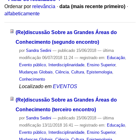
Ordenar por
relevância
·
data (mais recente primeiro)
·
alfabeticamente
(Re)discussão Sobre as Grandes Áreas do
Conhecimento (segundo encontro)
por
Sandra Sedini
—
publicado
15/06/2018
—
última
modificação
06/07/2018 11:24
— registrado em:
Educação
,
Evento público
,
Interdisciplinaridade
,
Ensino Superior
,
Mudanças Globais
,
Ciência
,
Cultura
,
Epistemologia
,
Conhecimento
Localizado em
EVENTOS
(Re)discussão Sobre as Grandes Áreas do
Conhecimento (terceiro encontro)
por
Sandra Sedini
—
publicado
15/06/2018
—
última
modificação
13/11/2018 16:41
— registrado em:
Educação
,
Evento público
,
Interdisciplinaridade
,
Ensino Superior
,
Mudanças Globais
,
Ciência
,
Cultura
,
Epistemologia
,