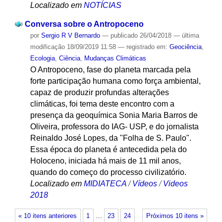
Localizado em
NOTÍCIAS
Conversa sobre o Antropoceno
por
Sergio R V Bernardo
—
publicado
26/04/2018
—
última
modificação
18/09/2019 11:58
— registrado em:
Geociência
,
Ecologia
,
Ciência
,
Mudanças Climáticas
O Antropoceno, fase do planeta marcada pela
forte participação humana como força ambiental,
capaz de produzir profundas alterações
climáticas, foi tema deste encontro com a
presença da geoquímica Sonia Maria Barros de
Oliveira, professora do IAG- USP, e do jornalista
Reinaldo José Lopes, da "Folha de S. Paulo".
Essa época do planeta é antecedida pela do
Holoceno, iniciada há mais de 11 mil anos,
quando do começo do processo civilizatório.
Localizado em
MIDIATECA
/
Vídeos
/
Videos
2018
« 10 itens anteriores
1
…
23
24
Próximos 10 itens »