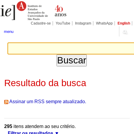
Ir
Ferramentas
Seções
para
Pessoais
o
conteúdo.
|
Cadastre-se
YouTube
Instagram
WhatsApp
English
Ir
para
menu
a
navegação
Resultado da busca
Assinar um RSS sempre atualizado.
295
itens atendem ao seu critério.
Filtrar os resultados