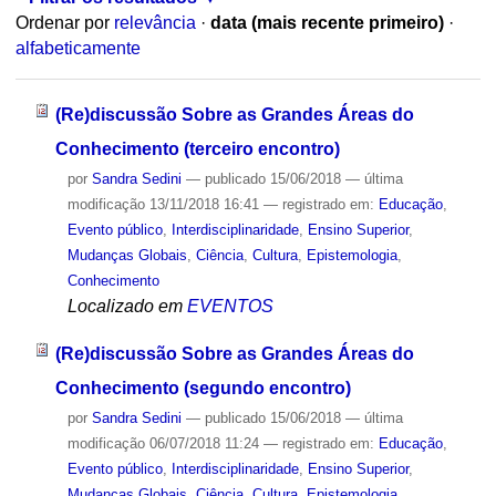
Ordenar por
relevância
·
data (mais recente primeiro)
·
alfabeticamente
(Re)discussão Sobre as Grandes Áreas do
Conhecimento (terceiro encontro)
por
Sandra Sedini
—
publicado
15/06/2018
—
última
modificação
13/11/2018 16:41
— registrado em:
Educação
,
Evento público
,
Interdisciplinaridade
,
Ensino Superior
,
Mudanças Globais
,
Ciência
,
Cultura
,
Epistemologia
,
Conhecimento
Localizado em
EVENTOS
(Re)discussão Sobre as Grandes Áreas do
Conhecimento (segundo encontro)
por
Sandra Sedini
—
publicado
15/06/2018
—
última
modificação
06/07/2018 11:24
— registrado em:
Educação
,
Evento público
,
Interdisciplinaridade
,
Ensino Superior
,
Mudanças Globais
,
Ciência
,
Cultura
,
Epistemologia
,