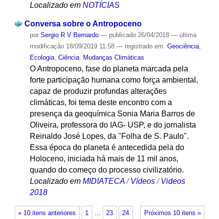
Localizado em
NOTÍCIAS
Conversa sobre o Antropoceno
por
Sergio R V Bernardo
—
publicado
26/04/2018
—
última
modificação
18/09/2019 11:58
— registrado em:
Geociência
,
Ecologia
,
Ciência
,
Mudanças Climáticas
O Antropoceno, fase do planeta marcada pela
forte participação humana como força ambiental,
capaz de produzir profundas alterações
climáticas, foi tema deste encontro com a
presença da geoquímica Sonia Maria Barros de
Oliveira, professora do IAG- USP, e do jornalista
Reinaldo José Lopes, da "Folha de S. Paulo".
Essa época do planeta é antecedida pela do
Holoceno, iniciada há mais de 11 mil anos,
quando do começo do processo civilizatório.
Localizado em
MIDIATECA
/
Vídeos
/
Videos
2018
« 10 itens anteriores
1
…
23
24
Próximos 10 itens »