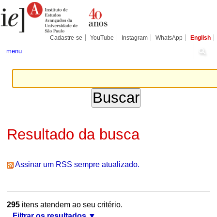
Ir
Ferramentas
Seções
para
Pessoais
o
conteúdo.
|
Cadastre-se
YouTube
Instagram
WhatsApp
English
Ir
para
menu
a
navegação
Resultado da busca
Assinar um RSS sempre atualizado.
295
itens atendem ao seu critério.
Filtrar os resultados