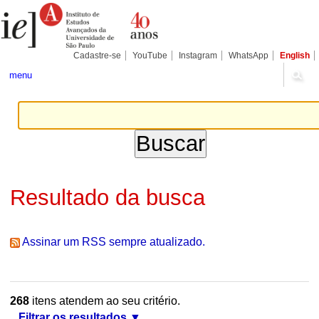
Ir
Ferramentas
Seções
para
Pessoais
o
conteúdo.
|
Cadastre-se
YouTube
Instagram
WhatsApp
English
Ir
para
menu
a
navegação
Resultado da busca
Assinar um RSS sempre atualizado.
268
itens atendem ao seu critério.
Filtrar os resultados