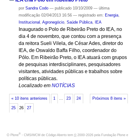
por
Sandra Codo
—
publicado
10/10/2009
—
última
modificação
02/04/2013 16:56
— registrado em:
Energia
,
Institucional
,
Agronegócio
,
Saúde Pública
,
IEA
Inaugurado o Polo de Ribeirão Preto do IEA, no
dia 4 de novembro, que contou com a presença
da reitora Sueli Vilela, de César Ades, diretor do
IEA, de Oswaldo Baffa Filho, coordenador do
Pólo. Em Ribeirão Preto, o IEA atuará com grupos
de pesquisas interdisciplinares, pesquisadores
visitantes, atividades públicas e trabalhos sobre
políticas públicas.
Localizado em
NOTÍCIAS
« 10 itens anteriores
1
…
23
24
Próximos 8 itens »
25
26
27
®
O
Plone
- CMS/WCM de Código Aberto
tem
©
2000-2026 pela
Fundação Plone
e