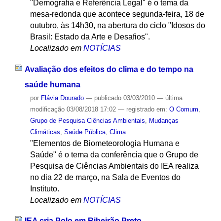
"Demografia e Referência Legal" é o tema da
mesa-redonda que acontece segunda-feira, 18 de
outubro, às 14h30, na abertura do ciclo "Idosos do
Brasil: Estado da Arte e Desafios".
Localizado em
NOTÍCIAS
Avaliação dos efeitos do clima e do tempo na
saúde humana
por
Flávia Dourado
—
publicado
03/03/2010
—
última
modificação
03/08/2018 17:02
— registrado em:
O Comum
,
Grupo de Pesquisa Ciências Ambientais
,
Mudanças
Climáticas
,
Saúde Pública
,
Clima
"Elementos de Biometeorologia Humana e
Saúde" é o tema da conferência que o Grupo de
Pesquisa de Ciências Ambientais do IEA realiza
no dia 22 de março, na Sala de Eventos do
Instituto.
Localizado em
NOTÍCIAS
IEA cria Polo em Ribeirão Preto