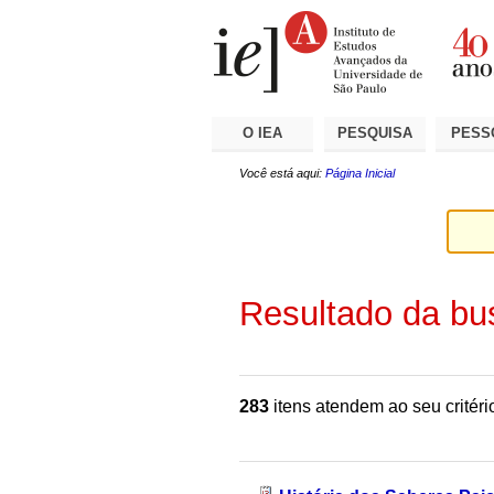
Ir
Ferramentas
Seções
para
Pessoais
o
conteúdo.
|
Ir
para
a
O IEA
PESQUISA
PESS
navegação
Você está aqui:
Página Inicial
Resultado da bu
283
itens atendem ao seu critéri