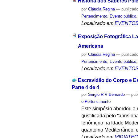
História dos Saberes Psic
por
Cláudia Regina
—
publicad
Pertencimento
,
Evento público
Localizado em
EVENTO
Exposição Fotográfica Las
Americana
por
Cláudia Regina
—
publicad
Pertencimento
,
Evento público
Localizado em
EVENTO
Escravidão do Corpo e Esc
Parte 4 de 4
por
Sergio R V Bernardo
—
pub
e Pertencimento
Este simpósio abordou a r
(justificada pelo “aprisi
fenômeno na Idade Moderna
quanto no Mediterrâneo, 
Localizado em
MIDIATE