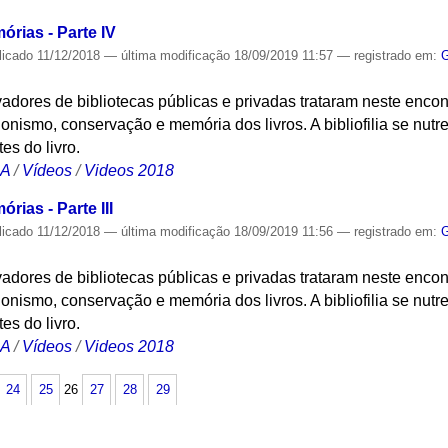
mórias - Parte IV
licado
11/12/2018
—
última modificação
18/09/2019 11:57
— registrado em:
G
dores de bibliotecas públicas e privadas trataram neste encon
nismo, conservação e memória dos livros. A bibliofilia se nutre 
s do livro.
CA
/
Vídeos
/
Videos 2018
órias - Parte III
licado
11/12/2018
—
última modificação
18/09/2019 11:56
— registrado em:
G
dores de bibliotecas públicas e privadas trataram neste encon
nismo, conservação e memória dos livros. A bibliofilia se nutre 
s do livro.
CA
/
Vídeos
/
Videos 2018
24
25
26
27
28
29