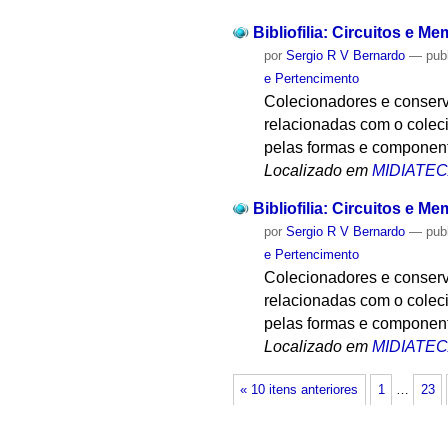
Bibliofilia: Circuitos e Me
por
Sergio R V Bernardo
—
pub
e Pertencimento
Colecionadores e conserva
relacionadas com o colecio
pelas formas e componente
Localizado em
MIDIATE
Bibliofilia: Circuitos e Mem
por
Sergio R V Bernardo
—
pub
e Pertencimento
Colecionadores e conserva
relacionadas com o colecio
pelas formas e componente
Localizado em
MIDIATE
« 10 itens anteriores
1
…
23