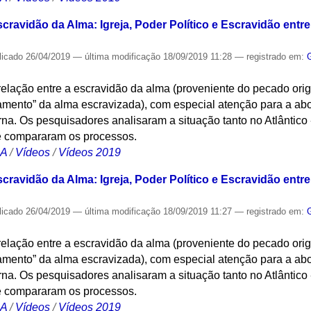
ravidão da Alma: Igreja, Poder Político e Escravidão entre 
licado
26/04/2019
—
última modificação
18/09/2019 11:28
— registrado em:
elação entre a escravidão da alma (proveniente do pecado origi
onamento” da alma escravizada), com especial atenção para a ab
. Os pesquisadores analisaram a situação tanto no Atlântico -
e compararam os processos.
CA
/
Vídeos
/
Vídeos 2019
ravidão da Alma: Igreja, Poder Político e Escravidão entre 
licado
26/04/2019
—
última modificação
18/09/2019 11:27
— registrado em:
elação entre a escravidão da alma (proveniente do pecado origi
onamento” da alma escravizada), com especial atenção para a ab
. Os pesquisadores analisaram a situação tanto no Atlântico -
e compararam os processos.
CA
/
Vídeos
/
Vídeos 2019