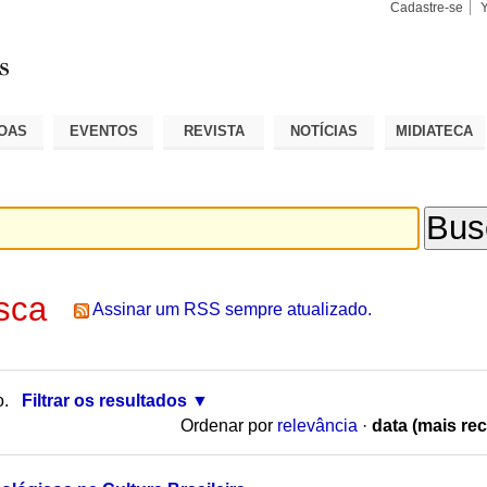
Cadastre-se
Busca
Busca
Avançad
OAS
EVENTOS
REVISTA
NOTÍCIAS
MIDIATECA
sca
Assinar um RSS sempre atualizado.
o.
Filtrar os resultados
Ordenar por
relevância
·
data (mais rec