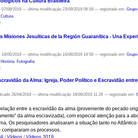
ológicos na Cultura Brasileira
o
07/08/2019
—
última modificação
23/09/2019 08:59
— registrado em:
Grupo
,
Cultura
S
 Misiones Jesuíticas de la Región Guaranítica - Una Experi
o
10/05/2019
—
última modificação
15/08/2019 14:58
— registrado em:
Grupo
,
História
,
Fotografia
S
ravidão da Alma: Igreja, Poder Político e Escravidão entre 
licado
26/04/2019
—
última modificação
18/09/2019 11:28
— registrado em:
elação entre a escravidão da alma (proveniente do pecado origi
onamento” da alma escravizada), com especial atenção para a ab
. Os pesquisadores analisaram a situação tanto no Atlântico -
e compararam os processos.
CA
/
Vídeos
/
Vídeos 2019