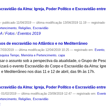
ravidão da Alma: Igreja, Poder Político e Escravidão entre 
—
publicado
11/04/2019
—
última modificação
13/04/2019 11:19
— registrado
rtencimento
,
Religiões
,
Escravidão
CA
/
Fotos
/
Eventos 2019
os de escravidão no Atlântico e no Mediterrâneo
7/03/2019
—
última modificação
12/04/2019 10:25
— registrado em:
Evento
squisa Tempo, Memória e Pertencimento
,
capa
isar o assunto sob a perspectiva da atualidade, o Grupo de Pe
izará o evento Escravidão do Corpo e Escravidão da Alma: Igrej
 e Mediterrâneo nos dias 11 e 12 de abril, das 9h às 17h.
S
ravidão da Alma: Igreja, Poder Político e Escravidão entre
o
01/02/2019
—
última modificação
23/09/2019 12:47
— registrado em:
Event
rtencimento
,
Religiões
,
Escravidão
S