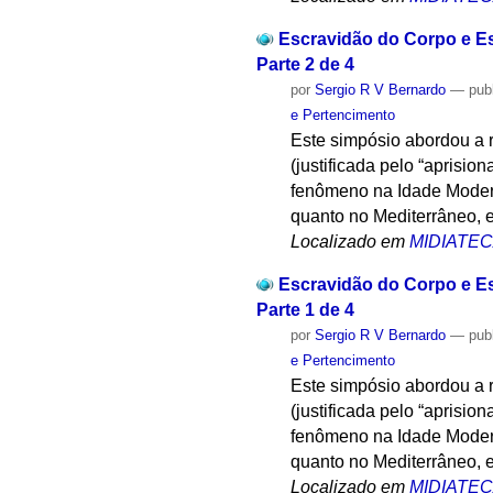
Escravidão do Corpo e Esc
Parte 2 de 4
por
Sergio R V Bernardo
—
pub
e Pertencimento
Este simpósio abordou a r
(justificada pelo “aprisi
fenômeno na Idade Moderna
quanto no Mediterrâneo, 
Localizado em
MIDIATE
Escravidão do Corpo e Esc
Parte 1 de 4
por
Sergio R V Bernardo
—
pub
e Pertencimento
Este simpósio abordou a r
(justificada pelo “aprisi
fenômeno na Idade Moderna
quanto no Mediterrâneo, 
Localizado em
MIDIATE