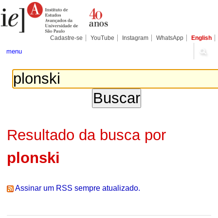
Ir
Ferramentas
Seções
para
Pessoais
o
conteúdo.
|
Cadastre-se
YouTube
Instagram
WhatsApp
English
Ir
para
menu
a
navegação
Resultado da busca por
plonski
Assinar um RSS sempre atualizado.