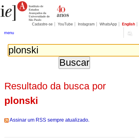
Ir
Ferramentas
Seções
para
Pessoais
o
conteúdo.
|
Cadastre-se
YouTube
Instagram
WhatsApp
English
Ir
para
menu
a
navegação
Resultado da busca por
plonski
Assinar um RSS sempre atualizado.