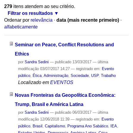
279
itens atendem ao seu critério.
Filtrar os resultados
Ordenar por
relevância
·
data (mais recente primeiro)
·
alfabeticamente
Seminar on Peace, Conflict Resolutions and
Ethics
por
Sandra Sedini
—
publicado
13/03/2017
—
última
modificação
03/07/2017 14:27
— registrado em:
Evento
público
,
Ética
,
Administração
,
Sociedade
,
USP
,
Trabalho
Localizado em
EVENTOS
Novas Fronteiras da Geopolítica Econômica:
Trump, Brasil e América Latina
por
Sandra Sedini
—
publicado
06/03/2017
—
última
modificação
12/06/2018 11:39
— registrado em:
Evento
público
,
Brasil
,
Capitalismo
,
Programa Ano Sabático
,
IEA
,
Estados Unidos
,
Democracia
,
América Latina
,
Crise