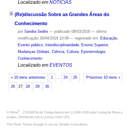
Localizado em
NOTÍCIAS
(Re)discussão Sobre as Grandes Áreas do
Conhecimento
por
Sandra Sedini
—
publicado
08/03/2018
—
última
modificação
26/04/2018 10:08
— registrado em:
Educação
,
Evento público
,
Interdisciplinaridade
,
Ensino Superior
,
Mudanças Globais
,
Ciência
,
Cultura
,
Epistemologia
,
Conhecimento
Localizado em
EVENTOS
« 10 itens anteriores
1
…
24
25
Próximos 10 itens »
26
27
28
29
30
®
O
Plone
- CMS/WCM de Código Aberto
tem
©
2000-2026 pela
Fundação Plone
e
amigos. Distribuído sob a
Licença GNU GPL
.
This Plone Theme brought to you by
Simples Consultoria
.