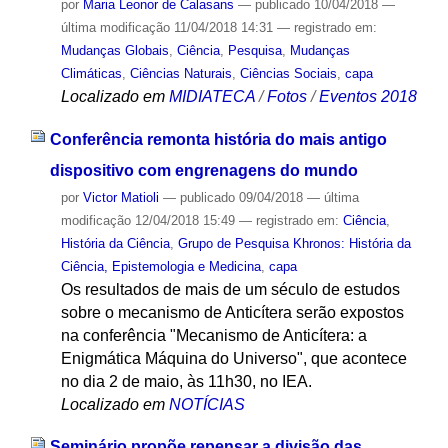
por
Maria Leonor de Calasans
—
publicado
10/04/2018
—
última modificação
11/04/2018 14:31
— registrado em:
Mudanças Globais
,
Ciência
,
Pesquisa
,
Mudanças
Climáticas
,
Ciências Naturais
,
Ciências Sociais
,
capa
Localizado em
MIDIATECA
/
Fotos
/
Eventos 2018
Conferência remonta história do mais antigo
dispositivo com engrenagens do mundo
por
Victor Matioli
—
publicado
09/04/2018
—
última
modificação
12/04/2018 15:49
— registrado em:
Ciência
,
História da Ciência
,
Grupo de Pesquisa Khronos: História da
Ciência, Epistemologia e Medicina
,
capa
Os resultados de mais de um século de estudos
sobre o mecanismo de Anticítera serão expostos
na conferência "Mecanismo de Anticítera: a
Enigmática Máquina do Universo", que acontece
no dia 2 de maio, às 11h30, no IEA.
Localizado em
NOTÍCIAS
Seminário propõe repensar a divisão das