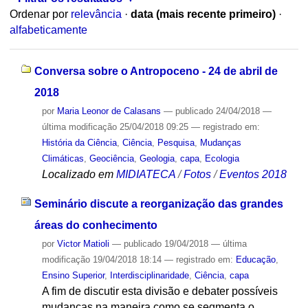
Ordenar por
relevância
·
data (mais recente primeiro)
·
alfabeticamente
Conversa sobre o Antropoceno - 24 de abril de
2018
por
Maria Leonor de Calasans
—
publicado
24/04/2018
—
última modificação
25/04/2018 09:25
— registrado em:
História da Ciência
,
Ciência
,
Pesquisa
,
Mudanças
Climáticas
,
Geociência
,
Geologia
,
capa
,
Ecologia
Localizado em
MIDIATECA
/
Fotos
/
Eventos 2018
Seminário discute a reorganização das grandes
áreas do conhecimento
por
Victor Matioli
—
publicado
19/04/2018
—
última
modificação
19/04/2018 18:14
— registrado em:
Educação
,
Ensino Superior
,
Interdisciplinaridade
,
Ciência
,
capa
A fim de discutir esta divisão e debater possíveis
mudanças na maneira como se segmenta o