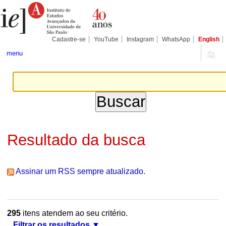
Ir
Ferramentas
Seções
para
Pessoais
o
conteúdo.
|
Cadastre-se
YouTube
Instagram
WhatsApp
English
Ir
para
menu
a
navegação
Resultado da busca
Assinar um RSS sempre atualizado.
295
itens atendem ao seu critério.
Filtrar os resultados