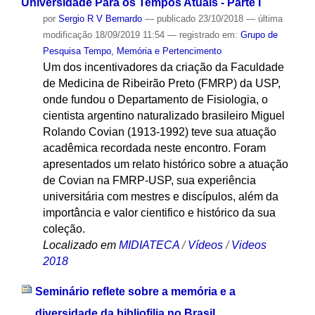
Universidade Para os Tempos Atuais - Parte I
por
Sergio R V Bernardo
—
publicado
23/10/2018
—
última
modificação
18/09/2019 11:54
— registrado em:
Grupo de
Pesquisa Tempo, Memória e Pertencimento
Um dos incentivadores da criação da Faculdade
de Medicina de Ribeirão Preto (FMRP) da USP,
onde fundou o Departamento de Fisiologia, o
cientista argentino naturalizado brasileiro Miguel
Rolando Covian (1913-1992) teve sua atuação
acadêmica recordada neste encontro. Foram
apresentados um relato histórico sobre a atuação
de Covian na FMRP-USP, sua experiência
universitária com mestres e discípulos, além da
importância e valor cientifico e histórico da sua
coleção.
Localizado em
MIDIATECA
/
Vídeos
/
Videos
2018
Seminário reflete sobre a memória e a
diversidade da bibliofilia no Brasil