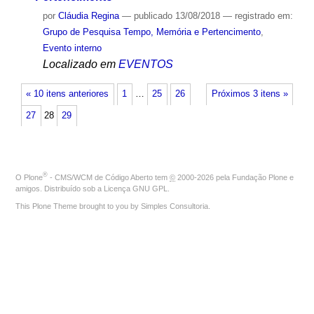
por
Cláudia Regina
—
publicado
13/08/2018
— registrado em:
Grupo de Pesquisa Tempo, Memória e Pertencimento
,
Evento interno
Localizado em
EVENTOS
« 10 itens anteriores
1
…
25
26
Próximos 3 itens »
27
28
29
®
O
Plone
- CMS/WCM de Código Aberto
tem
©
2000-2026 pela
Fundação Plone
e
amigos. Distribuído sob a
Licença GNU GPL
.
This Plone Theme brought to you by
Simples Consultoria
.