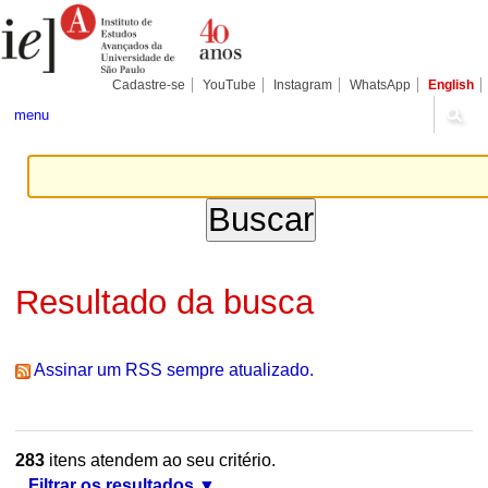
Ir
Ferramentas
Seções
para
Pessoais
o
conteúdo.
|
Cadastre-se
YouTube
Instagram
WhatsApp
English
Ir
para
menu
a
navegação
Resultado da busca
Assinar um RSS sempre atualizado.
283
itens atendem ao seu critério.
Filtrar os resultados