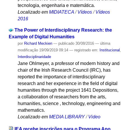
tecnologia, engenharia e matemática.
Localizado em
MIDIATECA
/
Vídeos
/
Vídeos
2016
The Power of Interdisciplinary Research: the
Example of Digital Humanities
por
Richard Meckien
—
publicado
30/08/2016
—
última
modificação
19/09/2019 09:14
— registrado em:
Institucional
,
Interdisciplinaridade
Jane Ohlmeyer, a professor of modern history and
chair of the Irish Research Council (IRC), has
reported the importance of interdisciplinary
research and her experience in the field of digital
humanities through the project 1641 Depositions,
a collaboration of researchers from the arts,
humanities, science , technology, engineering and
mathematics.
Localizado em
MEDIA LIBRARY
/
Video
IEA recebe inscrições para o Programa Ano