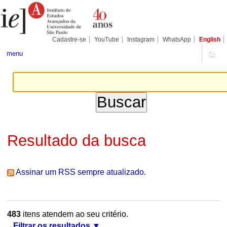
Ir
Ferramentas
Seções
para
Pessoais
o
conteúdo.
|
Cadastre-se
YouTube
Instagram
WhatsApp
English
Ir
para
menu
a
navegação
Resultado da busca
Assinar um RSS sempre atualizado.
483
itens atendem ao seu critério.
Filtrar os resultados