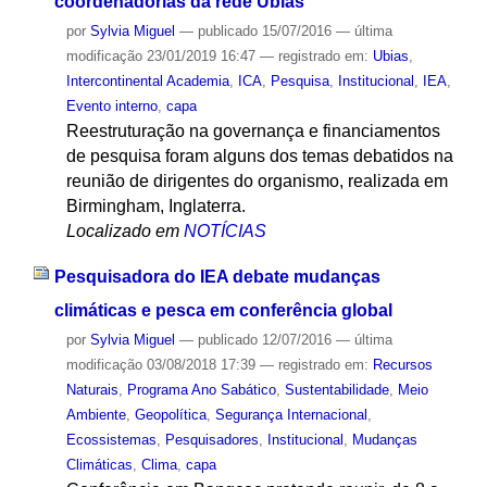
coordenadorias da rede Ubias
por
Sylvia Miguel
—
publicado
15/07/2016
—
última
modificação
23/01/2019 16:47
— registrado em:
Ubias
,
Intercontinental Academia
,
ICA
,
Pesquisa
,
Institucional
,
IEA
,
Evento interno
,
capa
Reestruturação na governança e financiamentos
de pesquisa foram alguns dos temas debatidos na
reunião de dirigentes do organismo, realizada em
Birmingham, Inglaterra.
Localizado em
NOTÍCIAS
Pesquisadora do IEA debate mudanças
climáticas e pesca em conferência global
por
Sylvia Miguel
—
publicado
12/07/2016
—
última
modificação
03/08/2018 17:39
— registrado em:
Recursos
Naturais
,
Programa Ano Sabático
,
Sustentabilidade
,
Meio
Ambiente
,
Geopolítica
,
Segurança Internacional
,
Ecossistemas
,
Pesquisadores
,
Institucional
,
Mudanças
Climáticas
,
Clima
,
capa