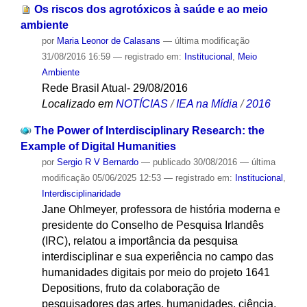
Os riscos dos agrotóxicos à saúde e ao meio
ambiente
por
Maria Leonor de Calasans
—
última modificação
31/08/2016 16:59
— registrado em:
Institucional
,
Meio
Ambiente
Rede Brasil Atual- 29/08/2016
Localizado em
NOTÍCIAS
/
IEA na Mídia
/
2016
The Power of Interdisciplinary Research: the
Example of Digital Humanities
por
Sergio R V Bernardo
—
publicado
30/08/2016
—
última
modificação
05/06/2025 12:53
— registrado em:
Institucional
,
Interdisciplinaridade
Jane Ohlmeyer, professora de história moderna e
presidente do Conselho de Pesquisa Irlandês
(IRC), relatou a importância da pesquisa
interdisciplinar e sua experiência no campo das
humanidades digitais por meio do projeto 1641
Depositions, fruto da colaboração de
pesquisadores das artes, humanidades, ciência,