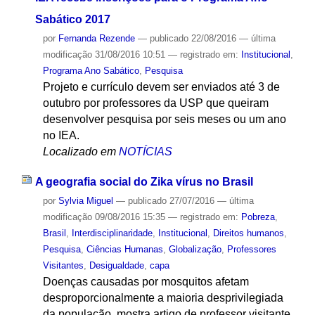
Sabático 2017
por
Fernanda Rezende
—
publicado
22/08/2016
—
última
modificação
31/08/2016 10:51
— registrado em:
Institucional
,
Programa Ano Sabático
,
Pesquisa
Projeto e currículo devem ser enviados até 3 de
outubro por professores da USP que queiram
desenvolver pesquisa por seis meses ou um ano
no IEA.
Localizado em
NOTÍCIAS
A geografia social do Zika vírus no Brasil
por
Sylvia Miguel
—
publicado
27/07/2016
—
última
modificação
09/08/2016 15:35
— registrado em:
Pobreza
,
Brasil
,
Interdisciplinaridade
,
Institucional
,
Direitos humanos
,
Pesquisa
,
Ciências Humanas
,
Globalização
,
Professores
Visitantes
,
Desigualdade
,
capa
Doenças causadas por mosquitos afetam
desproporcionalmente a maioria desprivilegiada
da população, mostra artigo de professor visitante