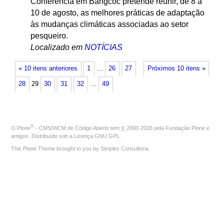
Conferência em Bangcoc pretende reunir, de 8 a
10 de agosto, as melhores práticas de adaptação
às mudanças climáticas associadas ao setor
pesqueiro.
Localizado em
NOTÍCIAS
« 10 itens anteriores
1
…
26
27
Próximos 10 itens »
28
29
30
31
32
…
49
®
O
Plone
- CMS/WCM de Código Aberto
tem
©
2000-2026 pela
Fundação Plone
e
amigos. Distribuído sob a
Licença GNU GPL
.
This Plone Theme brought to you by
Simples Consultoria
.