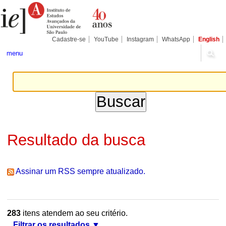
Ir
Ferramentas
Seções
para
Pessoais
o
conteúdo.
|
Cadastre-se
YouTube
Instagram
WhatsApp
English
Ir
para
menu
a
navegação
Resultado da busca
Assinar um RSS sempre atualizado.
283
itens atendem ao seu critério.
Filtrar os resultados