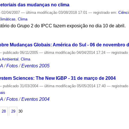
setoriais das mudanças no clima
o
02/04/2007
—
última modificação
03/08/2018 17:01
— registrado em:
Ciênc
limáticas
,
Clima
latório do Grupo 2 do IPCC fazem exposição no dia 10 de abril.
S
sobre Mudanças Globais: América do Sul - 06 de novembro 
—
publicado
06/11/2005
—
última modificação
04/04/2014 17:24
— registrad
ca Ambiental
,
Clima
CA
/
Fotos
/
Eventos 2005
 System Sciences: The New IGBP - 31 de março de 2004
—
publicado
31/03/2004
—
última modificação
05/05/2014 17:40
— registrad
ais
CA
/
Fotos
/
Eventos 2004
28
29
30