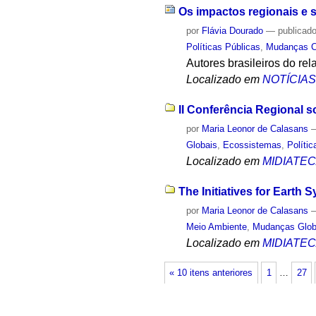
Os impactos regionais e 
por
Flávia Dourado
—
publicad
Políticas Públicas
,
Mudanças C
Autores brasileiros do re
Localizado em
NOTÍCIA
II Conferência Regional 
por
Maria Leonor de Calasans
Globais
,
Ecossistemas
,
Políti
Localizado em
MIDIATE
The Initiatives for Earth
por
Maria Leonor de Calasans
Meio Ambiente
,
Mudanças Glob
Localizado em
MIDIATE
« 10 itens anteriores
1
…
27