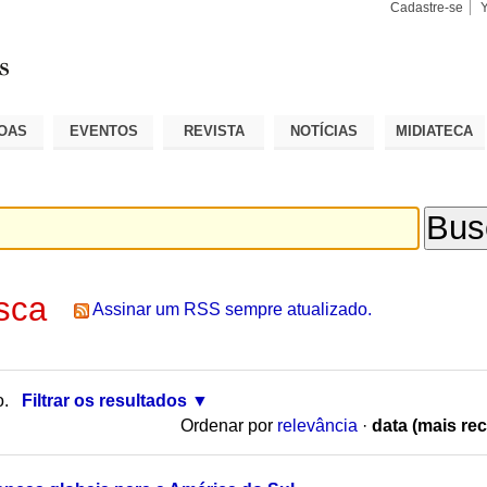
Cadastre-se
Busca
Busca
Avançad
OAS
EVENTOS
REVISTA
NOTÍCIAS
MIDIATECA
sca
Assinar um RSS sempre atualizado.
o.
Filtrar os resultados
Ordenar por
relevância
·
data (mais rec