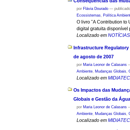
Conseqüências das mudan
por
Flávia Dourado
—
publicad
Ecossistemas
,
Política Ambien
O livro "A Contribution t
digital gratuita disponíve
Localizado em
NOTÍCIA
Infrastructure Regulator
de agosto de 2007
por
Maria Leonor de Calasans
Ambiente
,
Mudanças Globais
,
Localizado em
MIDIATE
Os Impactos das Mudanças
Globais e Gestão da Água
por
Maria Leonor de Calasans
Ambiente
,
Mudanças Globais
,
Localizado em
MIDIATE