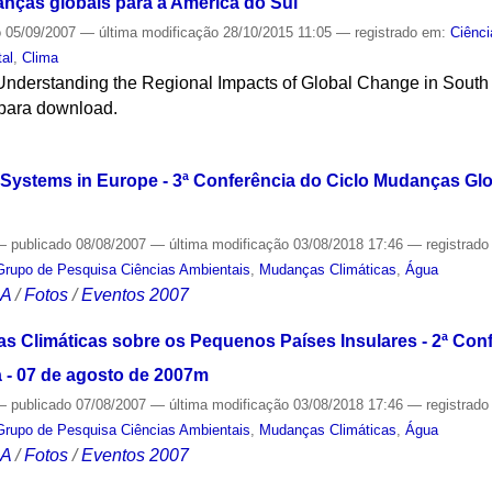
ças globais para a América do Sul
o
05/09/2007
—
última modificação
28/10/2015 11:05
— registrado em:
Ciênci
tal
,
Clima
o Understanding the Regional Impacts of Global Change in Sout
l para download.
S
y Systems in Europe - 3ª Conferência do Ciclo Mudanças Glo
—
publicado
08/08/2007
—
última modificação
03/08/2018 17:46
— registrad
Grupo de Pesquisa Ciências Ambientais
,
Mudanças Climáticas
,
Água
CA
/
Fotos
/
Eventos 2007
 Climáticas sobre os Pequenos Países Insulares - 2ª Con
 - 07 de agosto de 2007m
—
publicado
07/08/2007
—
última modificação
03/08/2018 17:46
— registrad
Grupo de Pesquisa Ciências Ambientais
,
Mudanças Climáticas
,
Água
CA
/
Fotos
/
Eventos 2007