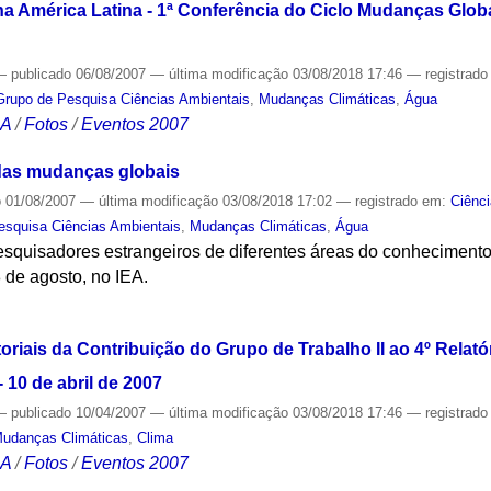
na América Latina - 1ª Conferência do Ciclo Mudanças Glob
—
publicado
06/08/2007
—
última modificação
03/08/2018 17:46
— registrad
Grupo de Pesquisa Ciências Ambientais
,
Mudanças Climáticas
,
Água
CA
/
Fotos
/
Eventos 2007
 das mudanças globais
o
01/08/2007
—
última modificação
03/08/2018 17:02
— registrado em:
Ciênc
esquisa Ciências Ambientais
,
Mudanças Climáticas
,
Água
esquisadores estrangeiros de diferentes áreas do conhecimento
8 de agosto, no IEA.
S
riais da Contribuição do Grupo de Trabalho II ao 4º Relat
 10 de abril de 2007
—
publicado
10/04/2007
—
última modificação
03/08/2018 17:46
— registrad
udanças Climáticas
,
Clima
CA
/
Fotos
/
Eventos 2007