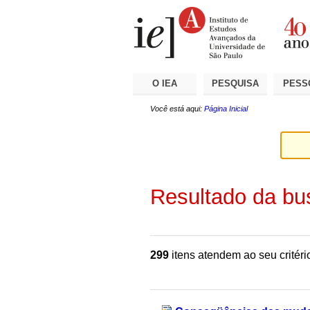
Ir
Ferramentas
Seções
para
Pessoais
o
conteúdo.
|
Ir
para
a
O IEA
PESQUISA
PESS
navegação
Você está aqui:
Página Inicial
Resultado da bu
299
itens atendem ao seu critéri