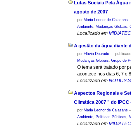
Lutas Sociais Pela Água 
agosto de 2007
por
Maria Leonor de Calasans
Ambiente
,
Mudanças Globais
,
Localizado em
MIDIATE
A gestão da água diante
por
Flávia Dourado
—
publicad
Mudanças Globais
,
Grupo de P
O tema será tratado por p
acontece nos dias 6, 7 e 
Localizado em
NOTÍCIA
Aspectos Regionais e Seto
Climática 2007 " do IPCC -
por
Maria Leonor de Calasans
Ambiente
,
Políticas Públicas
,
M
Localizado em
MIDIATE