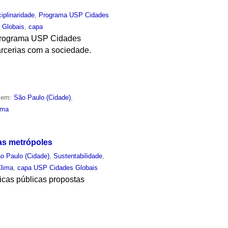
ciplinaridade
,
Programa USP Cidades
 Globais
,
capa
, programa USP Cidades
arcerias com a sociedade.
o em:
São Paulo (Cidade)
,
ima
nas metrópoles
o Paulo (Cidade)
,
Sustentabilidade
,
lima
,
capa USP Cidades Globais
ticas públicas propostas