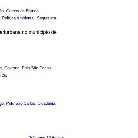
ão
,
Grupos de Estudo
,
,
Política Ambiental
,
Segurança
Periurbana no município de
s
,
Governo
,
Polo São Carlos
lica
go
,
Polo São Carlos
,
Cidadania
,
i
Próximos 10 itens »