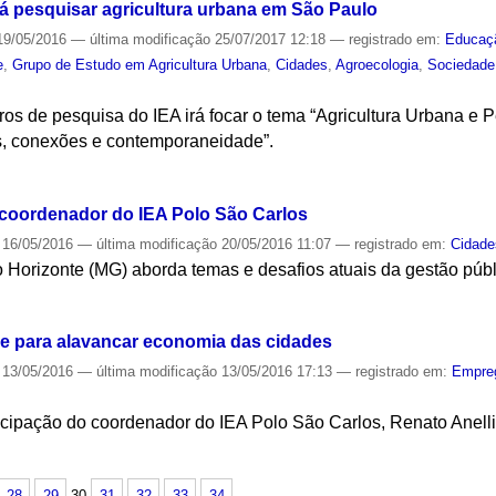
á pesquisar agricultura urbana em São Paulo
9/05/2016
—
última modificação
25/07/2017 12:18
— registrado em:
Educaç
e
,
Grupo de Estudo em Agricultura Urbana
,
Cidades
,
Agroecologia
,
Sociedade
os de pesquisa do IEA irá focar o tema “Agricultura Urbana e 
s, conexões e contemporaneidade”.
S
e coordenador do IEA Polo São Carlos
16/05/2016
—
última modificação
20/05/2016 11:07
— registrado em:
Cidade
o Horizonte (MG) aborda temas e desafios atuais da gestão púb
S
de para alavancar economia das cidades
13/05/2016
—
última modificação
13/05/2016 17:13
— registrado em:
Empre
icipação do coordenador do IEA Polo São Carlos, Renato Anell
S
28
29
30
31
32
33
34