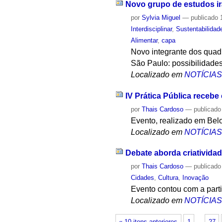
Novo grupo de estudos ir
por
Sylvia Miguel
—
publicado
1
Interdisciplinar
,
Sustentabilidad
Alimentar
,
capa
Novo integrante dos quadr
São Paulo: possibilidade
Localizado em
NOTÍCIA
IV Prática Pública receb
por
Thais Cardoso
—
publicado
Evento, realizado em Bel
Localizado em
NOTÍCIA
Debate aborda criativida
por
Thais Cardoso
—
publicado
Cidades
,
Cultura
,
Inovação
Evento contou com a part
Localizado em
NOTÍCIA
« 10 itens anteriores
1
…
27