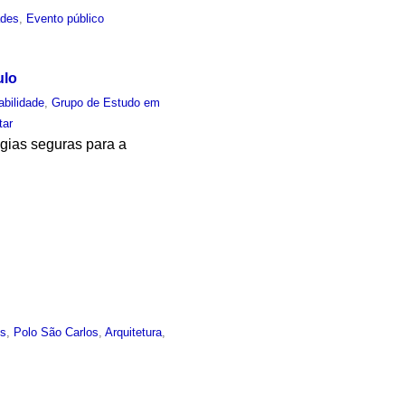
ades
,
Evento público
ulo
abilidade
,
Grupo de Estudo em
tar
ogias seguras para a
es
,
Polo São Carlos
,
Arquitetura
,