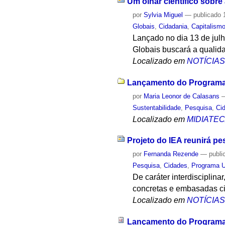
Um olhar científico sobr
por
Sylvia Miguel
—
publicado
1
Globais
,
Cidadania
,
Capitalism
Lançado no dia 13 de jul
Globais buscará a qualid
Localizado em
NOTÍCIA
Lançamento do Programa 
por
Maria Leonor de Calasans
Sustentabilidade
,
Pesquisa
,
Ci
Localizado em
MIDIATE
Projeto do IEA reunirá p
por
Fernanda Rezende
—
publi
Pesquisa
,
Cidades
,
Programa U
De caráter interdisciplina
concretas e embasadas ci
Localizado em
NOTÍCIA
Lançamento do Programa