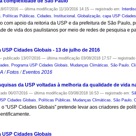
e a complexidade de São Paulo
8/07/2016
—
última modificação
11/10/2016 14:15
— registrado em:
Interdis
o
,
Políticas Públicas
,
Cidades
,
Institucional
,
Globalização
,
capa USP Cidades
ho com apoio da reitoria da USP e da prefeitura de São Paulo
ade de vida dos paulistanos por meio de redes de pesquisa e p
S
USP Cidades Globais - 13 de julho de 2016
—
publicado
13/07/2016
—
última modificação
03/08/2018 17:57
— registrad
dades
,
Programa USP Cidades Globais
,
Mudanças Climáticas
,
São Paulo
,
Cl
CA
/
Fotos
/
Eventos 2016
esquisas da USP voltadas à melhoria da qualidade de vida 
cado
06/07/2016
—
última modificação
03/08/2018 16:53
— registrado em:
Sã
SP Cidades Globais
,
Políticas Públicas
,
Mudanças Climáticas
,
São Paulo
,
C
r, o “USP Cidades Globais” pretende levar aos criadores de polí
entificamente.
S
 USP Cidades Globais