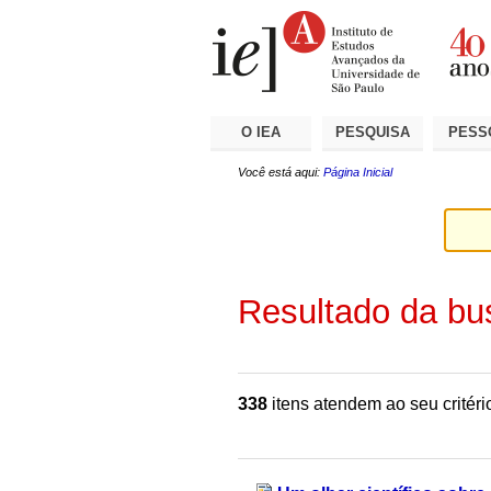
Ir
Ferramentas
Seções
para
Pessoais
o
conteúdo.
|
Ir
para
a
O IEA
PESQUISA
PESS
navegação
Você está aqui:
Página Inicial
Resultado da bu
338
itens atendem ao seu critéri