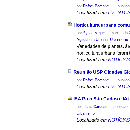
por
Rafael Borsanelli
—
public
Localizado em
EVENTO
Horticultura urbana comun
por
Sylvia Miguel
—
publicado
2
Agricultura Urbana
,
Urbanismo
Variedades de plantas, ár
horticultura urbana fora
Localizado em
NOTÍCIA
Reunião USP Cidades Gl
por
Rafael Borsanelli
—
public
Localizado em
EVENTO
IEA Polo São Carlos e IA
por
Thais Cardoso
—
publicado
Urbanismo
Localizado em
NOTÍCIA