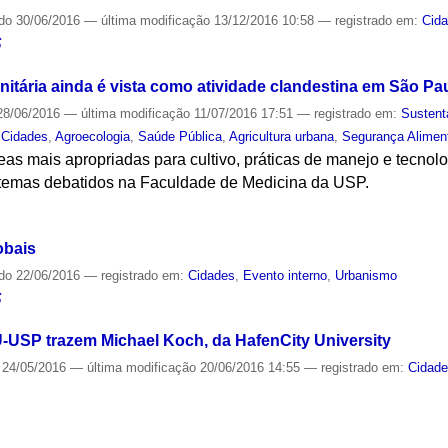
ado
30/06/2016
—
última modificação
13/12/2016 10:58
— registrado em:
Cid
S
itária ainda é vista como atividade clandestina em São Pa
8/06/2016
—
última modificação
11/07/2016 17:51
— registrado em:
Sustent
,
Cidades
,
Agroecologia
,
Saúde Pública
,
Agricultura urbana
,
Segurança Alimen
eas mais apropriadas para cultivo, práticas de manejo e tecnol
m temas debatidos na Faculdade de Medicina da USP.
S
obais
ado
22/06/2016
— registrado em:
Cidades
,
Evento interno
,
Urbanismo
S
U-USP trazem Michael Koch, da HafenCity University
24/05/2016
—
última modificação
20/06/2016 14:55
— registrado em:
Cidad
S