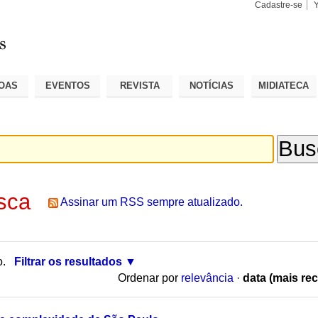
Cadastre-se
Busca
Busca
Avançad
OAS
EVENTOS
REVISTA
NOTÍCIAS
MIDIATECA
sca
Assinar um RSS sempre atualizado.
o.
Filtrar os resultados
Ordenar por
relevância
·
data (mais rec