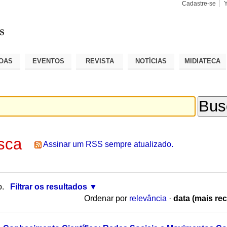
Cadastre-se
Busca
Busca
Avançad
OAS
EVENTOS
REVISTA
NOTÍCIAS
MIDIATECA
sca
Assinar um RSS sempre atualizado.
o.
Filtrar os resultados
Ordenar por
relevância
·
data (mais rec