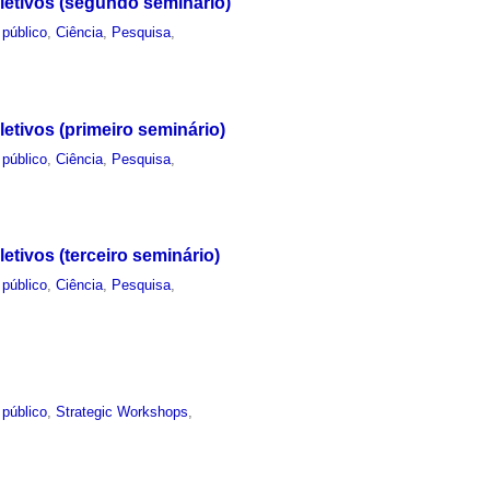
letivos (segundo seminário)
 público
,
Ciência
,
Pesquisa
,
etivos (primeiro seminário)
 público
,
Ciência
,
Pesquisa
,
tivos (terceiro seminário)
 público
,
Ciência
,
Pesquisa
,
 público
,
Strategic Workshops
,