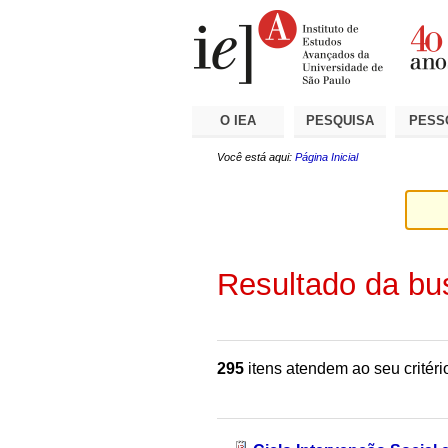
Ir
Ferramentas
Seções
para
Pessoais
o
conteúdo.
|
Ir
para
a
O IEA
PESQUISA
PESS
navegação
Você está aqui:
Página Inicial
Resultado da bu
295
itens atendem ao seu critéri