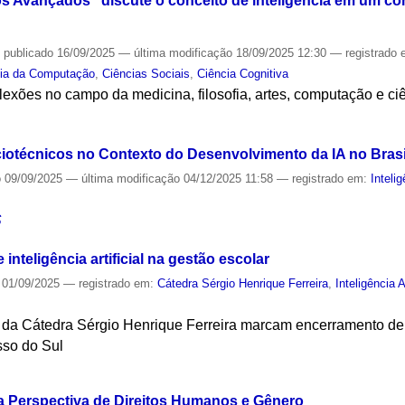
s Avançados” discute o conceito de inteligência em um c
—
publicado
16/09/2025
—
última modificação
18/09/2025 12:30
— registrado
cia da Computação
,
Ciências Sociais
,
Ciência Cognitiva
flexões no campo da medicina, filosofia, artes, computação e ciê
S
ciotécnicos no Contexto do Desenvolvimento da IA no Brasi
o
09/09/2025
—
última modificação
04/12/2025 11:58
— registrado em:
Intelig
S
nteligência artificial na gestão escolar
01/09/2025
— registrado em:
Cátedra Sérgio Henrique Ferreira
,
Inteligência Ar
da Cátedra Sérgio Henrique Ferreira marcam encerramento de 
so do Sul
S
a Perspectiva de Direitos Humanos e Gênero