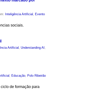
ontexto marcado por
 em:
Inteligência Artificial
,
Evento
ncias sociais.
l
ência Artificial
,
Understanding AI
,
tificial
,
Educação
,
Polo Ribeirão
ciclo de formação para