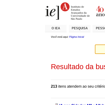
Ir
Ferramentas
Seções
para
Pessoais
o
conteúdo.
|
Ir
para
a
O IEA
PESQUISA
PESS
navegação
Você está aqui:
Página Inicial
Resultado da bu
213
itens atendem ao seu critéri