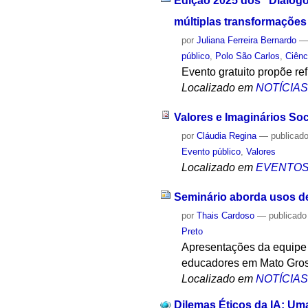
Edição 2025 dos “Diálogo
múltiplas transformações
por
Juliana Ferreira Bernardo
público
,
Polo São Carlos
,
Ciên
Evento gratuito propõe re
Localizado em
NOTÍCIA
Valores e Imaginários So
por
Cláudia Regina
—
publicad
Evento público
,
Valores
Localizado em
EVENTO
Seminário aborda usos de i
por
Thais Cardoso
—
publicado
Preto
Apresentações da equipe 
educadores em Mato Gros
Localizado em
NOTÍCIA
Dilemas Éticos da IA: Um