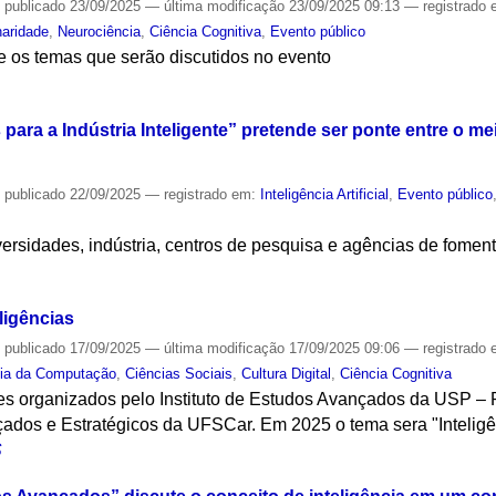
—
publicado
23/09/2025
—
última modificação
23/09/2025 09:13
— registrado
inaridade
,
Neurociência
,
Ciência Cognitiva
,
Evento público
e os temas que serão discutidos no evento
S
para a Indústria Inteligente” pretende ser ponte entre o 
—
publicado
22/09/2025
— registrado em:
Inteligência Artificial
,
Evento público
I
versidades, indústria, centros de pesquisa e agências de fome
S
ligências
—
publicado
17/09/2025
—
última modificação
17/09/2025 09:06
— registrado
cia da Computação
,
Ciências Sociais
,
Cultura Digital
,
Ciência Cognitiva
res organizados pelo Instituto de Estudos Avançados da USP – 
çados e Estratégicos da UFSCar. Em 2025 o tema sera "Inteligê
S