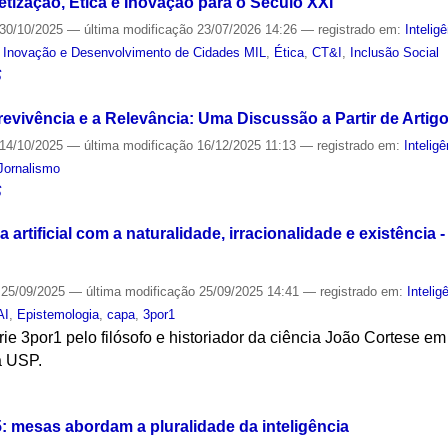
etização, Ética e Inovação para o Século XXI
30/10/2025
—
última modificação
23/07/2026 14:26
— registrado em:
Inteligê
de Inovação e Desenvolvimento de Cidades MIL
,
Ética
,
CT&I
,
Inclusão Social
S
revivência e a Relevância: Uma Discussão a Partir de Artig
14/10/2025
—
última modificação
16/12/2025 11:13
— registrado em:
Inteligê
Jornalismo
S
a artificial com a naturalidade, irracionalidade e existência
25/09/2025
—
última modificação
25/09/2025 14:41
— registrado em:
Inteligê
AI
,
Epistemologia
,
capa
,
3por1
rie 3por1 pelo filósofo e historiador da ciência João Cortese 
a USP.
S
 mesas abordam a pluralidade da inteligência