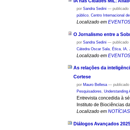
IA nas Cidades MIL: Alfab
por
Sandra Sedini
—
publicado
público
,
Centro Internacional 
Localizado em
EVENTO
O Jornalismo entre a Sob
por
Sandra Sedini
—
publicado
Cátedra Oscar Sala
,
Ética
,
IA
,
Localizado em
EVENTO
As relações da inteligênci
Cortese
por
Mauro Bellesa
—
publicado
Pesquisadores
,
Understanding 
Entrevista concedida à sé
Instituto de Biociências d
Localizado em
NOTÍCIA
Diálogos Avançados 2025: