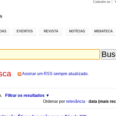
Cadastre-se
Busca
Busca
Avançad
OAS
EVENTOS
REVISTA
NOTÍCIAS
MIDIATECA
sca
Assinar um RSS sempre atualizado.
o.
Filtrar os resultados
Ordenar por
relevância
·
data (mais rec