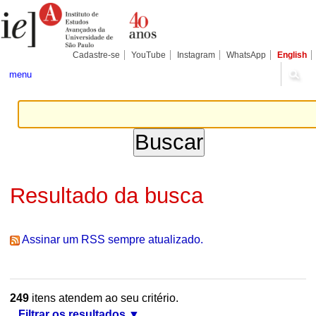
Ir
Ferramentas
Seções
para
Pessoais
o
conteúdo.
|
Cadastre-se
YouTube
Instagram
WhatsApp
English
Ir
para
menu
a
navegação
Resultado da busca
Assinar um RSS sempre atualizado.
249
itens atendem ao seu critério.
Filtrar os resultados