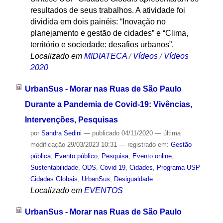
resultados de seus trabalhos. A atividade foi
dividida em dois painéis: “Inovação no
planejamento e gestão de cidades” e “Clima,
território e sociedade: desafios urbanos”.
Localizado em
MIDIATECA
/
Vídeos
/
Vídeos
2020
UrbanSus - Morar nas Ruas de São Paulo
Durante a Pandemia de Covid-19: Vivências,
Intervenções, Pesquisas
por
Sandra Sedini
—
publicado
04/11/2020
—
última
modificação
29/03/2023 10:31
— registrado em:
Gestão
pública
,
Evento público
,
Pesquisa
,
Evento online
,
Sustentabilidade
,
ODS
,
Covid-19
,
Cidades
,
Programa USP
Cidades Globais
,
UrbanSus
,
Desigualdade
Localizado em
EVENTOS
UrbanSus - Morar nas Ruas de São Paulo