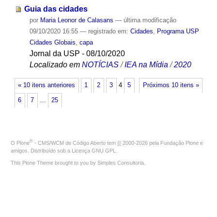
Guia das cidades
por
Maria Leonor de Calasans
—
última modificação
09/10/2020 16:55
— registrado em:
Cidades
,
Programa USP
Cidades Globais
,
capa
Jornal da USP - 08/10/2020
Localizado em
NOTÍCIAS
/
IEA na Mídia
/
2020
« 10 itens anteriores
1
2
3
4
5
Próximos 10 itens »
6
7
…
25
®
O
Plone
- CMS/WCM de Código Aberto
tem
©
2000-2026 pela
Fundação Plone
e
amigos. Distribuído sob a
Licença GNU GPL
.
This Plone Theme brought to you by
Simples Consultoria
.