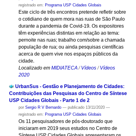
registrado em:
Programa USP Cidades Globais
Este ciclo de três encontros pretende refletir sobre
o cotidiano de quem mora nas ruas de São Paulo
durante a pandemia de Covid-19. Os expositores
têm experiências distintas em relação ao tema:
pernoite nas ruas; trabalho com/sobre a chamada
população de rua; ou ainda pesquisas científicas
acerca de quem vive nos espaços públicos da
cidade.
Localizado em
MIDIATECA
/
Vídeos
/
Vídeos
2020
UrbanSus - Gestão e Planejamento de Cidades:
Contribuições das Pesquisas do Centro de Síntese
USP Cidades Globais - Parte 1 de 2
por
Sergio R V Bernardo
—
publicado
13/11/2020
—
registrado em:
Programa USP Cidades Globais
Os 11 pesquisadores de pós-doutorado que
iniciaram em 2019 seus estudos no Centro de
Síntese USP Cidades Globais apresentaram os