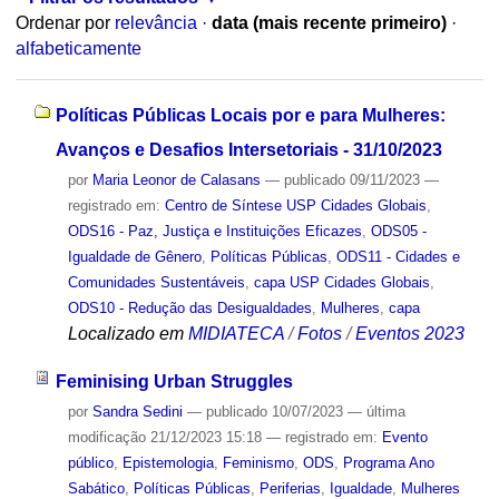
Ordenar por
relevância
·
data (mais recente primeiro)
·
alfabeticamente
Políticas Públicas Locais por e para Mulheres:
Avanços e Desafios Intersetoriais - 31/10/2023
por
Maria Leonor de Calasans
—
publicado
09/11/2023
—
registrado em:
Centro de Síntese USP Cidades Globais
,
ODS16 - Paz, Justiça e Instituições Eficazes
,
ODS05 -
Igualdade de Gênero
,
Políticas Públicas
,
ODS11 - Cidades e
Comunidades Sustentáveis
,
capa USP Cidades Globais
,
ODS10 - Redução das Desigualdades
,
Mulheres
,
capa
Localizado em
MIDIATECA
/
Fotos
/
Eventos 2023
Feminising Urban Struggles
por
Sandra Sedini
—
publicado
10/07/2023
—
última
modificação
21/12/2023 15:18
— registrado em:
Evento
público
,
Epistemologia
,
Feminismo
,
ODS
,
Programa Ano
Sabático
,
Políticas Públicas
,
Periferias
,
Igualdade
,
Mulheres