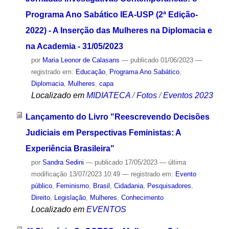
Programa Ano Sabático IEA-USP (2ª Edição-
2022) - A Inserção das Mulheres na Diplomacia e
na Academia - 31/05/2023
por
Maria Leonor de Calasans
—
publicado
01/06/2023
—
registrado em:
Educação
,
Programa Ano Sabático
,
Diplomacia
,
Mulheres
,
capa
Localizado em
MIDIATECA
/
Fotos
/
Eventos 2023
Lançamento do Livro "Reescrevendo Decisões
Judiciais em Perspectivas Feministas: A
Experiência Brasileira"
por
Sandra Sedini
—
publicado
17/05/2023
—
última
modificação
13/07/2023 10:49
— registrado em:
Evento
público
,
Feminismo
,
Brasil
,
Cidadania
,
Pesquisadores
,
Direito
,
Legislação
,
Mulheres
,
Conhecimento
Localizado em
EVENTOS