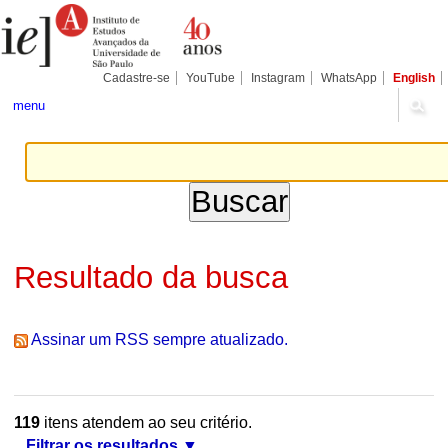
Ir
Ferramentas
Seções
para
Pessoais
o
conteúdo.
|
Cadastre-se
YouTube
Instagram
WhatsApp
English
Ir
para
menu
a
navegação
Resultado da busca
Assinar um RSS sempre atualizado.
119
itens atendem ao seu critério.
Filtrar os resultados