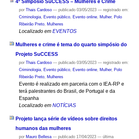
4º Simpósio SuCCESS – Mulheres e Crime
por
Thais Cardoso
—
publicado
03/05/2023
— registrado em:
Criminologia
,
Evento público
,
Evento online
,
Mulher
,
Polo
Ribeirão Preto
,
Mulheres
Localizado em
EVENTOS
Mulheres e crime é tema do quarto simpósio do
Projeto SuCCESS
por
Thais Cardoso
—
publicado
03/05/2023
— registrado em:
Criminologia
,
Evento público
,
Evento online
,
Mulher
,
Polo
Ribeirão Preto
,
Mulheres
Evento é realizado em parceria com o IEA-RP e
terá palestrantes do Brasil, de Portugal e da
Espanha
Localizado em
NOTÍCIAS
Projeto lança série de vídeos sobre direitos
humanos das mulheres
por
Mauro Bellesa
—
publicado
17/04/2023
—
última