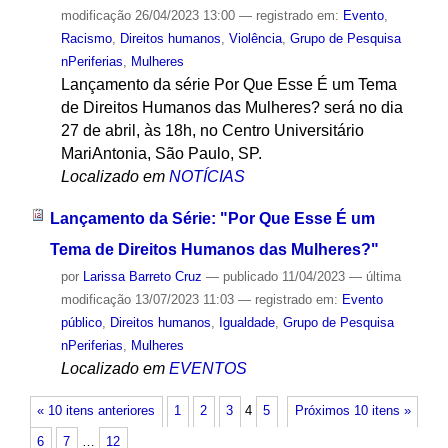
modificação
26/04/2023 13:00
— registrado em:
Evento
,
Racismo
,
Direitos humanos
,
Violência
,
Grupo de Pesquisa
nPeriferias
,
Mulheres
Lançamento da série Por Que Esse É um Tema
de Direitos Humanos das Mulheres? será no dia
27 de abril, às 18h, no Centro Universitário
MariAntonia, São Paulo, SP.
Localizado em
NOTÍCIAS
Lançamento da Série: "Por Que Esse É um
Tema de Direitos Humanos das Mulheres?"
por
Larissa Barreto Cruz
—
publicado
11/04/2023
—
última
modificação
13/07/2023 11:03
— registrado em:
Evento
público
,
Direitos humanos
,
Igualdade
,
Grupo de Pesquisa
nPeriferias
,
Mulheres
Localizado em
EVENTOS
« 10 itens anteriores
1
2
3
4
5
Próximos 10 itens »
6
7
…
12