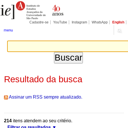
Ir
Ferramentas
Seções
para
Pessoais
o
conteúdo.
|
Cadastre-se
YouTube
Instagram
WhatsApp
English
Ir
para
menu
a
navegação
Resultado da busca
Assinar um RSS sempre atualizado.
214
itens atendem ao seu critério.
Filtrar os resultados