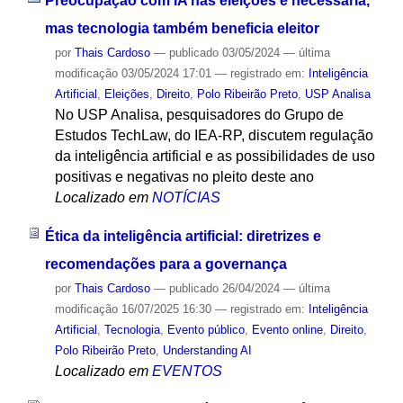
Preocupação com IA nas eleições é necessária,
mas tecnologia também beneficia eleitor
por
Thais Cardoso
—
publicado
03/05/2024
—
última
modificação
03/05/2024 17:01
— registrado em:
Inteligência
Artificial
,
Eleições
,
Direito
,
Polo Ribeirão Preto
,
USP Analisa
No USP Analisa, pesquisadores do Grupo de
Estudos TechLaw, do IEA-RP, discutem regulação
da inteligência artificial e as possibilidades de uso
positivas e negativas no pleito deste ano
Localizado em
NOTÍCIAS
Ética da inteligência artificial: diretrizes e
recomendações para a governança
por
Thais Cardoso
—
publicado
26/04/2024
—
última
modificação
16/07/2025 16:30
— registrado em:
Inteligência
Artificial
,
Tecnologia
,
Evento público
,
Evento online
,
Direito
,
Polo Ribeirão Preto
,
Understanding AI
Localizado em
EVENTOS