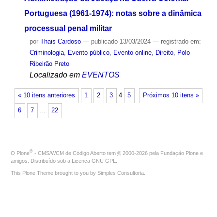
Portuguesa (1961-1974): notas sobre a dinâmica
processual penal militar
por
Thais Cardoso
—
publicado
13/03/2024
— registrado em:
Criminologia
,
Evento público
,
Evento online
,
Direito
,
Polo
Ribeirão Preto
Localizado em
EVENTOS
« 10 itens anteriores
1
2
3
4
5
Próximos 10 itens »
6
7
…
22
®
O
Plone
- CMS/WCM de Código Aberto
tem
©
2000-2026 pela
Fundação Plone
e
amigos. Distribuído sob a
Licença GNU GPL
.
This Plone Theme brought to you by
Simples Consultoria
.