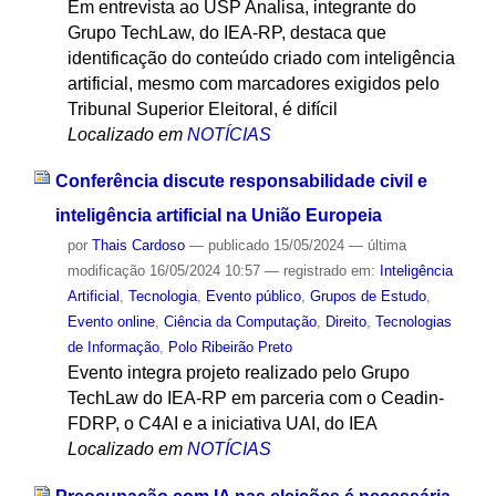
Em entrevista ao USP Analisa, integrante do
Grupo TechLaw, do IEA-RP, destaca que
identificação do conteúdo criado com inteligência
artificial, mesmo com marcadores exigidos pelo
Tribunal Superior Eleitoral, é difícil
Localizado em
NOTÍCIAS
Conferência discute responsabilidade civil e
inteligência artificial na União Europeia
por
Thais Cardoso
—
publicado
15/05/2024
—
última
modificação
16/05/2024 10:57
— registrado em:
Inteligência
Artificial
,
Tecnologia
,
Evento público
,
Grupos de Estudo
,
Evento online
,
Ciência da Computação
,
Direito
,
Tecnologias
de Informação
,
Polo Ribeirão Preto
Evento integra projeto realizado pelo Grupo
TechLaw do IEA-RP em parceria com o Ceadin-
FDRP, o C4AI e a iniciativa UAI, do IEA
Localizado em
NOTÍCIAS