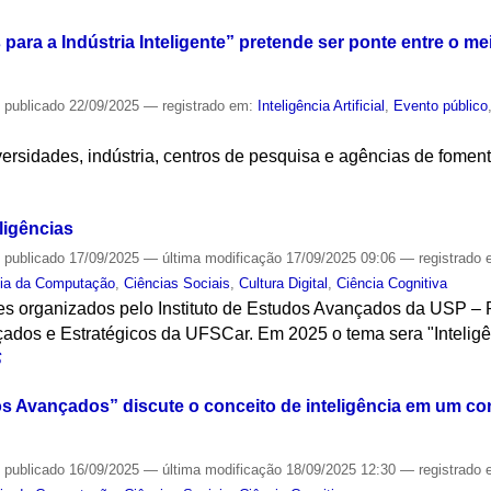
para a Indústria Inteligente” pretende ser ponte entre o 
—
publicado
22/09/2025
— registrado em:
Inteligência Artificial
,
Evento público
I
versidades, indústria, centros de pesquisa e agências de fome
S
ligências
—
publicado
17/09/2025
—
última modificação
17/09/2025 09:06
— registrado
cia da Computação
,
Ciências Sociais
,
Cultura Digital
,
Ciência Cognitiva
res organizados pelo Instituto de Estudos Avançados da USP – 
çados e Estratégicos da UFSCar. Em 2025 o tema sera "Inteligê
S
s Avançados” discute o conceito de inteligência em um c
—
publicado
16/09/2025
—
última modificação
18/09/2025 12:30
— registrado