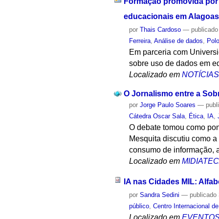
Formação promovida por 
educacionais em Alagoas
por
Thais Cardoso
—
publicado
Ferreira
,
Análise de dados
,
Polo
Em parceria com Universi
sobre uso de dados em 
Localizado em
NOTÍCIA
O Jornalismo entre a Sob
por
Jorge Paulo Soares
—
publ
Cátedra Oscar Sala
,
Ética
,
IA
,
O debate tomou como pont
Mesquita discutiu como a 
consumo de informação, a
Localizado em
MIDIATE
IA nas Cidades MIL: Alfab
por
Sandra Sedini
—
publicado
público
,
Centro Internacional 
Localizado em
EVENTO