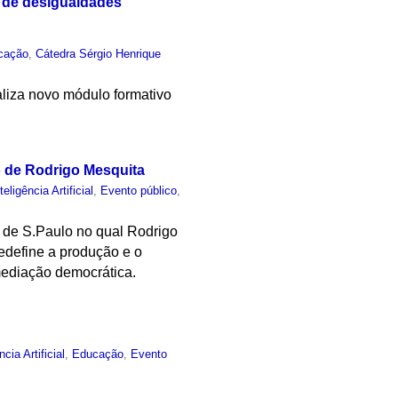
 de desigualdades
cação
,
Cátedra Sérgio Henrique
aliza novo módulo formativo
o de Rodrigo Mesquita
teligência Artificial
,
Evento público
,
 de S.Paulo no qual Rodrigo
redefine a produção e o
mediação democrática.
ncia Artificial
,
Educação
,
Evento