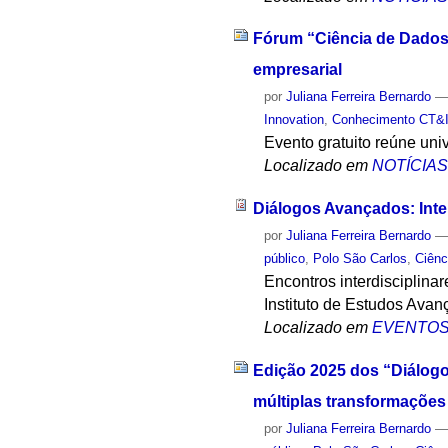
Fórum “Ciência de Dados 
empresarial
por
Juliana Ferreira Bernardo
Innovation
,
Conhecimento CT&
Evento gratuito reúne uni
Localizado em
NOTÍCIA
Diálogos Avançados: Inte
por
Juliana Ferreira Bernardo
público
,
Polo São Carlos
,
Ciên
Encontros interdisciplina
Instituto de Estudos Avan
Localizado em
EVENTO
Edição 2025 dos “Diálogo
múltiplas transformações
por
Juliana Ferreira Bernardo