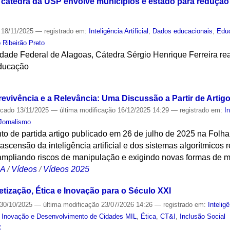
cátedra da USP envolve municípios e estado para redução
18/11/2025
— registrado em:
Inteligência Artificial
,
Dados educacionais
,
Edu
 Ribeirão Preto
dade Federal de Alagoas, Cátedra Sérgio Henrique Ferreira re
educação
S
revivência e a Relevância: Uma Discussão a Partir de Artig
icado
13/11/2025
—
última modificação
16/12/2025 14:29
— registrado em:
In
Jornalismo
o de partida artigo publicado em 26 de julho de 2025 na Folha
ascensão da inteligência artificial e dos sistemas algorítmicos 
mpliando riscos de manipulação e exigindo novas formas de 
CA
/
Vídeos
/
Vídeos 2025
etização, Ética e Inovação para o Século XXI
30/10/2025
—
última modificação
23/07/2026 14:26
— registrado em:
Inteligê
de Inovação e Desenvolvimento de Cidades MIL
,
Ética
,
CT&I
,
Inclusão Social
S