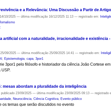
revivência e a Relevância: Uma Discussão a Partir de Artig
14/10/2025
—
última modificação
16/12/2025 11:13
— registrado em:
Inteligê
Jornalismo
S
a artificial com a naturalidade, irracionalidade e existência
25/09/2025
—
última modificação
25/09/2025 14:41
— registrado em:
Inteligê
AI
,
Epistemologia
,
capa
,
3por1
rie 3por1 pelo filósofo e historiador da ciência João Cortese 
a USP.
S
 mesas abordam a pluralidade da inteligência
—
publicado
23/09/2025
—
última modificação
23/09/2025 09:13
— registrado
inaridade
,
Neurociência
,
Ciência Cognitiva
,
Evento público
e os temas que serão discutidos no evento
S