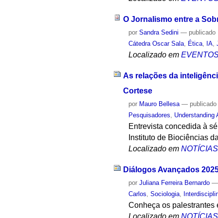
O Jornalismo entre a Sob
por
Sandra Sedini
—
publicado
Cátedra Oscar Sala
,
Ética
,
IA
,
Localizado em
EVENTO
As relações da inteligênci
Cortese
por
Mauro Bellesa
—
publicado
Pesquisadores
,
Understanding 
Entrevista concedida à sé
Instituto de Biociências d
Localizado em
NOTÍCIA
Diálogos Avançados 2025:
por
Juliana Ferreira Bernardo
Carlos
,
Sociologia
,
Interdiscipl
Conheça os palestrantes 
Localizado em
NOTÍCIA