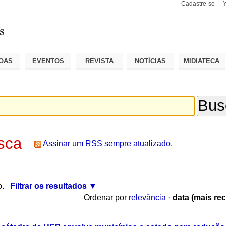
Cadastre-se
Busca
Busca
Avançad
OAS
EVENTOS
REVISTA
NOTÍCIAS
MIDIATECA
sca
Assinar um RSS sempre atualizado.
o.
Filtrar os resultados
Ordenar por
relevância
·
data (mais rec