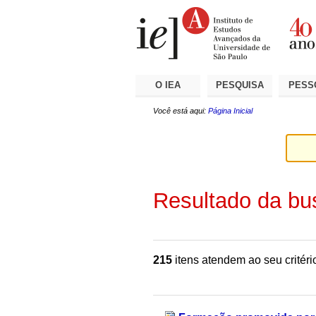
Ir
Ferramentas
Seções
para
Pessoais
o
conteúdo.
|
Ir
para
a
O IEA
PESQUISA
PESS
navegação
Você está aqui:
Página Inicial
Resultado da bu
215
itens atendem ao seu critéri