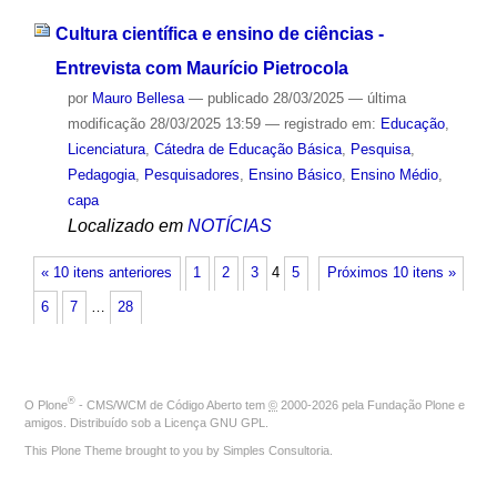
Cultura científica e ensino de ciências -
Entrevista com Maurício Pietrocola
por
Mauro Bellesa
—
publicado
28/03/2025
—
última
modificação
28/03/2025 13:59
— registrado em:
Educação
,
Licenciatura
,
Cátedra de Educação Básica
,
Pesquisa
,
Pedagogia
,
Pesquisadores
,
Ensino Básico
,
Ensino Médio
,
capa
Localizado em
NOTÍCIAS
« 10 itens anteriores
1
2
3
4
5
Próximos 10 itens »
6
7
…
28
®
O
Plone
- CMS/WCM de Código Aberto
tem
©
2000-2026 pela
Fundação Plone
e
amigos. Distribuído sob a
Licença GNU GPL
.
This Plone Theme brought to you by
Simples Consultoria
.