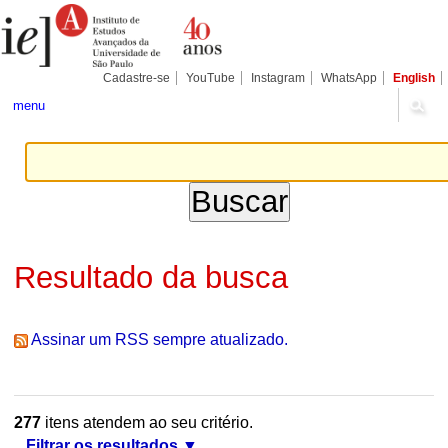
Ir
Ferramentas
Seções
para
Pessoais
o
conteúdo.
|
Cadastre-se
YouTube
Instagram
WhatsApp
English
Ir
para
menu
a
navegação
Resultado da busca
Assinar um RSS sempre atualizado.
277
itens atendem ao seu critério.
Filtrar os resultados