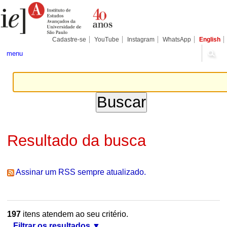
Ir
Ferramentas
Seções
para
Pessoais
o
conteúdo.
|
Cadastre-se
YouTube
Instagram
WhatsApp
English
Ir
para
menu
a
navegação
Resultado da busca
Assinar um RSS sempre atualizado.
197
itens atendem ao seu critério.
Filtrar os resultados