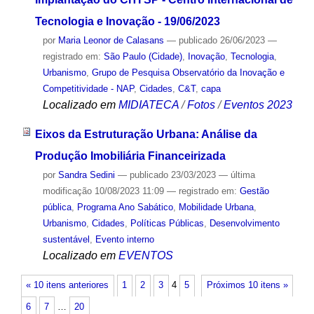
Tecnologia e Inovação - 19/06/2023
por
Maria Leonor de Calasans
—
publicado
26/06/2023
—
registrado em:
São Paulo (Cidade)
,
Inovação
,
Tecnologia
,
Urbanismo
,
Grupo de Pesquisa Observatório da Inovação e
Competitividade - NAP
,
Cidades
,
C&T
,
capa
Localizado em
MIDIATECA
/
Fotos
/
Eventos 2023
Eixos da Estruturação Urbana: Análise da
Produção Imobiliária Financeirizada
por
Sandra Sedini
—
publicado
23/03/2023
—
última
modificação
10/08/2023 11:09
— registrado em:
Gestão
pública
,
Programa Ano Sabático
,
Mobilidade Urbana
,
Urbanismo
,
Cidades
,
Políticas Públicas
,
Desenvolvimento
sustentável
,
Evento interno
Localizado em
EVENTOS
« 10 itens anteriores
1
2
3
4
5
Próximos 10 itens »
6
7
…
20