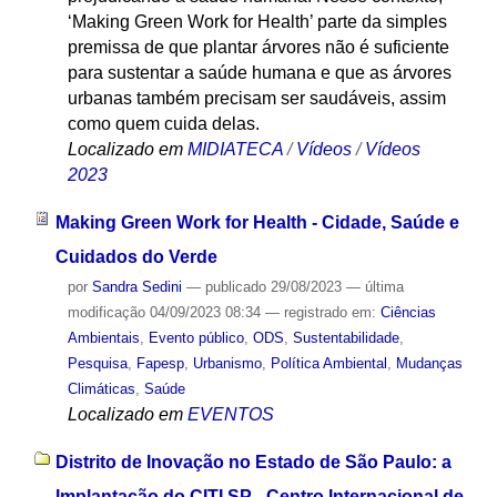
‘Making Green Work for Health’ parte da simples
premissa de que plantar árvores não é suficiente
para sustentar a saúde humana e que as árvores
urbanas também precisam ser saudáveis, assim
como quem cuida delas.
Localizado em
MIDIATECA
/
Vídeos
/
Vídeos
2023
Making Green Work for Health - Cidade, Saúde e
Cuidados do Verde
por
Sandra Sedini
—
publicado
29/08/2023
—
última
modificação
04/09/2023 08:34
— registrado em:
Ciências
Ambientais
,
Evento público
,
ODS
,
Sustentabilidade
,
Pesquisa
,
Fapesp
,
Urbanismo
,
Política Ambiental
,
Mudanças
Climáticas
,
Saúde
Localizado em
EVENTOS
Distrito de Inovação no Estado de São Paulo: a
Implantação do CITI SP - Centro Internacional de