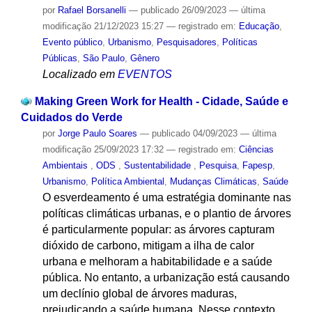
por
Rafael Borsanelli
—
publicado
26/09/2023
—
última
modificação
21/12/2023 15:27
— registrado em:
Educação
,
Evento público
,
Urbanismo
,
Pesquisadores
,
Políticas
Públicas
,
São Paulo
,
Gênero
Localizado em
EVENTOS
Making Green Work for Health - Cidade, Saúde e
Cuidados do Verde
por
Jorge Paulo Soares
—
publicado
04/09/2023
—
última
modificação
25/09/2023 17:32
— registrado em:
Ciências
Ambientais
,
ODS
,
Sustentabilidade
,
Pesquisa
,
Fapesp
,
Urbanismo
,
Política Ambiental
,
Mudanças Climáticas
,
Saúde
O esverdeamento é uma estratégia dominante nas
políticas climáticas urbanas, e o plantio de árvores
é particularmente popular: as árvores capturam
dióxido de carbono, mitigam a ilha de calor
urbana e melhoram a habitabilidade e a saúde
pública. No entanto, a urbanização está causando
um declínio global de árvores maduras,
prejudicando a saúde humana. Nesse contexto,