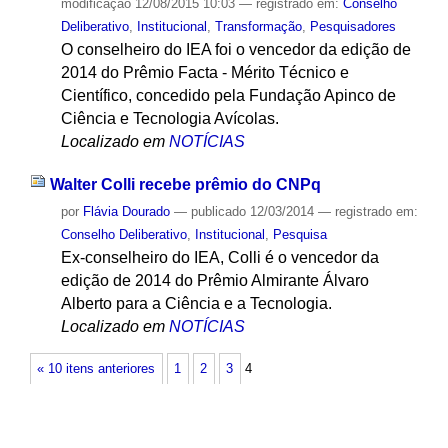
modificação
12/08/2015 10:03
— registrado em:
Conselho
Deliberativo
,
Institucional
,
Transformação
,
Pesquisadores
O conselheiro do IEA foi o vencedor da edição de
2014 do Prêmio Facta - Mérito Técnico e
Científico, concedido pela Fundação Apinco de
Ciência e Tecnologia Avícolas.
Localizado em
NOTÍCIAS
Walter Colli recebe prêmio do CNPq
por
Flávia Dourado
—
publicado
12/03/2014
— registrado em:
Conselho Deliberativo
,
Institucional
,
Pesquisa
Ex-conselheiro do IEA, Colli é o vencedor da
edição de 2014 do Prêmio Almirante Álvaro
Alberto para a Ciência e a Tecnologia.
Localizado em
NOTÍCIAS
« 10 itens anteriores
1
2
3
4