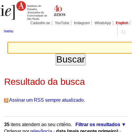
Ir
Ferramentas
Seções
para
Pessoais
o
conteúdo.
|
Cadastre-se
YouTube
Instagram
WhatsApp
English
Ir
para
menu
a
navegação
Resultado da busca
Assinar um RSS sempre atualizado.
35
itens atendem ao seu critério.
Filtrar os resultados
Ordenar por
relevância
·
data (mais recente primeiro)
·