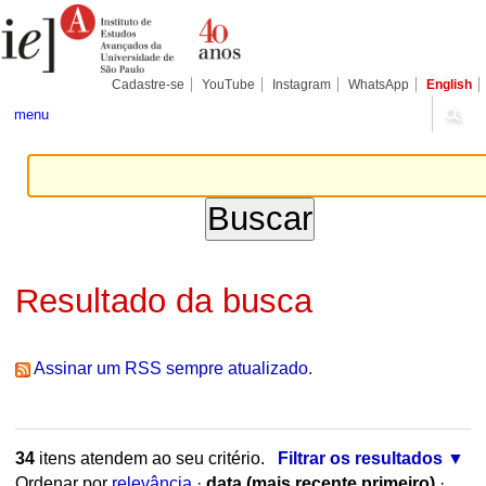
Ir
Ferramentas
Seções
para
Pessoais
o
conteúdo.
|
Cadastre-se
YouTube
Instagram
WhatsApp
English
Ir
para
menu
a
navegação
Resultado da busca
Assinar um RSS sempre atualizado.
34
itens atendem ao seu critério.
Filtrar os resultados
Ordenar por
relevância
·
data (mais recente primeiro)
·