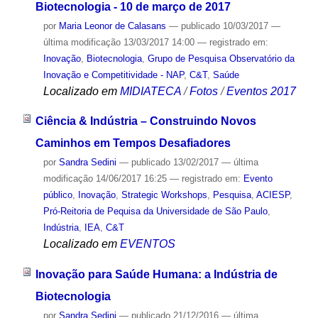
Biotecnologia - 10 de março de 2017
por
Maria Leonor de Calasans
—
publicado
10/03/2017
—
última modificação
13/03/2017 14:00
— registrado em:
Inovação
,
Biotecnologia
,
Grupo de Pesquisa Observatório da
Inovação e Competitividade - NAP
,
C&T
,
Saúde
Localizado em
MIDIATECA
/
Fotos
/
Eventos 2017
Ciência & Indústria – Construindo Novos
Caminhos em Tempos Desafiadores
por
Sandra Sedini
—
publicado
13/02/2017
—
última
modificação
14/06/2017 16:25
— registrado em:
Evento
público
,
Inovação
,
Strategic Workshops
,
Pesquisa
,
ACIESP
,
Pró-Reitoria de Pequisa da Universidade de São Paulo
,
Indústria
,
IEA
,
C&T
Localizado em
EVENTOS
Inovação para Saúde Humana: a Indústria de
Biotecnologia
por
Sandra Sedini
—
publicado
21/12/2016
—
última