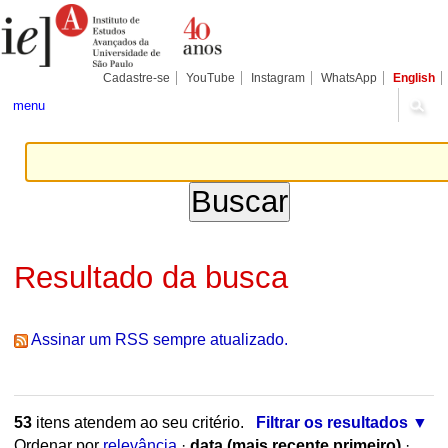
Ir
Ferramentas
Seções
para
Pessoais
o
conteúdo.
|
Cadastre-se
YouTube
Instagram
WhatsApp
English
Ir
para
menu
a
navegação
Resultado da busca
Assinar um RSS sempre atualizado.
53
itens atendem ao seu critério.
Filtrar os resultados
Ordenar por
relevância
·
data (mais recente primeiro)
·