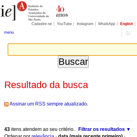
Ir
Ferramentas
Seções
para
Pessoais
o
conteúdo.
|
Cadastre-se
YouTube
Instagram
WhatsApp
English
Ir
para
menu
a
navegação
Resultado da busca
Assinar um RSS sempre atualizado.
43
itens atendem ao seu critério.
Filtrar os resultados
Ordenar por
relevância
·
data (mais recente primeiro)
·