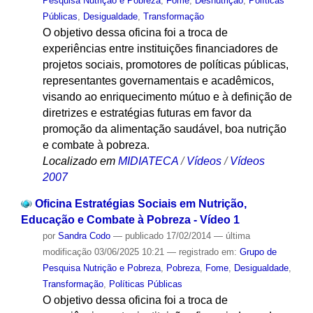
Pesquisa Nutrição e Pobreza
,
Fome
,
Desnutrição
,
Políticas
Públicas
,
Desigualdade
,
Transformação
O objetivo dessa oficina foi a troca de
experiências entre instituições financiadores de
projetos sociais, promotores de políticas públicas,
representantes governamentais e acadêmicos,
visando ao enriquecimento mútuo e à definição de
diretrizes e estratégias futuras em favor da
promoção da alimentação saudável, boa nutrição
e combate à pobreza.
Localizado em
MIDIATECA
/
Vídeos
/
Vídeos
2007
Oficina Estratégias Sociais em Nutrição,
Educação e Combate à Pobreza - Vídeo 1
por
Sandra Codo
—
publicado
17/02/2014
—
última
modificação
03/06/2025 10:21
— registrado em:
Grupo de
Pesquisa Nutrição e Pobreza
,
Pobreza
,
Fome
,
Desigualdade
,
Transformação
,
Políticas Públicas
O objetivo dessa oficina foi a troca de