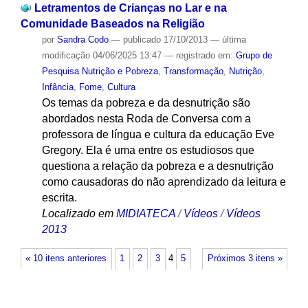
Letramentos de Crianças no Lar e na
Comunidade Baseados na Religião
por
Sandra Codo
—
publicado
17/10/2013
—
última
modificação
04/06/2025 13:47
— registrado em:
Grupo de
Pesquisa Nutrição e Pobreza
,
Transformação
,
Nutrição
,
Infância
,
Fome
,
Cultura
Os temas da pobreza e da desnutrição são
abordados nesta Roda de Conversa com a
professora de língua e cultura da educação Eve
Gregory. Ela é uma entre os estudiosos que
questiona a relação da pobreza e a desnutrição
como causadoras do não aprendizado da leitura e
escrita.
Localizado em
MIDIATECA
/
Vídeos
/
Vídeos
2013
« 10 itens anteriores
1
2
3
4
5
Próximos 3 itens »