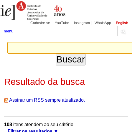
Ir
Ferramentas
Seções
para
Pessoais
o
conteúdo.
|
Cadastre-se
YouTube
Instagram
WhatsApp
English
Ir
para
menu
a
navegação
Resultado da busca
Assinar um RSS sempre atualizado.
108
itens atendem ao seu critério.
Filtrar os resultados