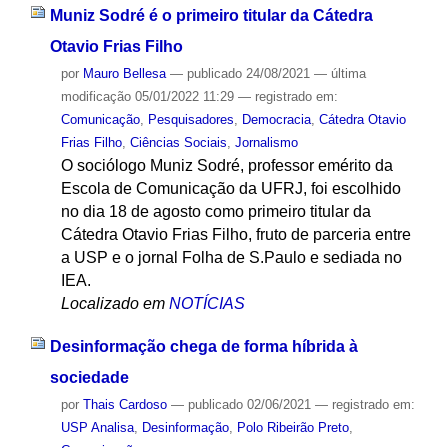
Muniz Sodré é o primeiro titular da Cátedra
Otavio Frias Filho
por
Mauro Bellesa
—
publicado
24/08/2021
—
última
modificação
05/01/2022 11:29
— registrado em:
Comunicação
,
Pesquisadores
,
Democracia
,
Cátedra Otavio
Frias Filho
,
Ciências Sociais
,
Jornalismo
O sociólogo Muniz Sodré, professor emérito da
Escola de Comunicação da UFRJ, foi escolhido
no dia 18 de agosto como primeiro titular da
Cátedra Otavio Frias Filho, fruto de parceria entre
a USP e o jornal Folha de S.Paulo e sediada no
IEA.
Localizado em
NOTÍCIAS
Desinformação chega de forma híbrida à
sociedade
por
Thais Cardoso
—
publicado
02/06/2021
— registrado em:
USP Analisa
,
Desinformação
,
Polo Ribeirão Preto
,