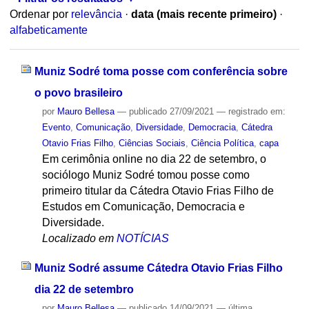
Ordenar por
relevância
·
data (mais recente primeiro)
·
alfabeticamente
Muniz Sodré toma posse com conferência sobre
o povo brasileiro
por
Mauro Bellesa
—
publicado
27/09/2021
— registrado em:
Evento
,
Comunicação
,
Diversidade
,
Democracia
,
Cátedra
Otavio Frias Filho
,
Ciências Sociais
,
Ciência Política
,
capa
Em cerimônia online no dia 22 de setembro, o
sociólogo Muniz Sodré tomou posse como
primeiro titular da Cátedra Otavio Frias Filho de
Estudos em Comunicação, Democracia e
Diversidade.
Localizado em
NOTÍCIAS
Muniz Sodré assume Cátedra Otavio Frias Filho
dia 22 de setembro
por
Mauro Bellesa
—
publicado
14/09/2021
—
última