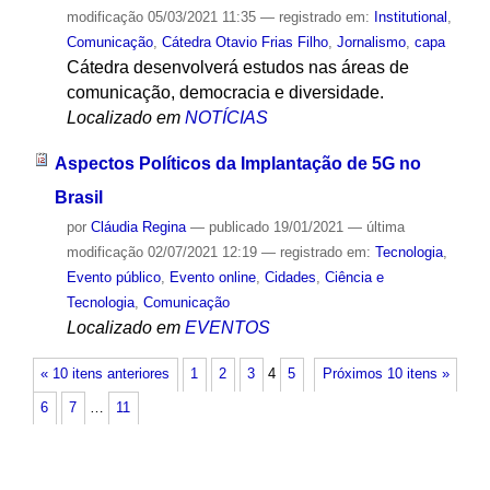
modificação
05/03/2021 11:35
— registrado em:
Institutional
,
Comunicação
,
Cátedra Otavio Frias Filho
,
Jornalismo
,
capa
Cátedra desenvolverá estudos nas áreas de
comunicação, democracia e diversidade.
Localizado em
NOTÍCIAS
Aspectos Políticos da Implantação de 5G no
Brasil
por
Cláudia Regina
—
publicado
19/01/2021
—
última
modificação
02/07/2021 12:19
— registrado em:
Tecnologia
,
Evento público
,
Evento online
,
Cidades
,
Ciência e
Tecnologia
,
Comunicação
Localizado em
EVENTOS
« 10 itens anteriores
1
2
3
4
5
Próximos 10 itens »
6
7
…
11