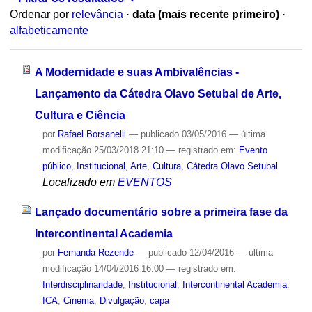
Ordenar por
relevância
·
data (mais recente primeiro)
·
alfabeticamente
A Modernidade e suas Ambivalências -
Lançamento da Cátedra Olavo Setubal de Arte,
Cultura e Ciência
por
Rafael Borsanelli
—
publicado
03/05/2016
—
última
modificação
25/03/2018 21:10
— registrado em:
Evento
público
,
Institucional
,
Arte
,
Cultura
,
Cátedra Olavo Setubal
Localizado em
EVENTOS
Lançado documentário sobre a primeira fase da
Intercontinental Academia
por
Fernanda Rezende
—
publicado
12/04/2016
—
última
modificação
14/04/2016 16:00
— registrado em:
Interdisciplinaridade
,
Institucional
,
Intercontinental Academia
,
ICA
,
Cinema
,
Divulgação
,
capa