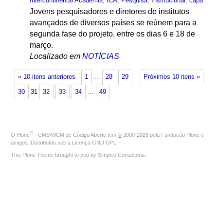
Intercontinental Academia
,
ICA
,
Pesquisa
,
Institucional
,
capa
Jovens pesquisadores e diretores de institutos
avançados de diversos países se reúnem para a
segunda fase do projeto, entre os dias 6 e 18 de
março.
Localizado em
NOTÍCIAS
« 10 itens anteriores
1
…
28
29
Próximos 10 itens »
30
31
32
33
34
…
49
®
O
Plone
- CMS/WCM de Código Aberto
tem
©
2000-2026 pela
Fundação Plone
e
amigos. Distribuído sob a
Licença GNU GPL
.
This Plone Theme brought to you by
Simples Consultoria
.