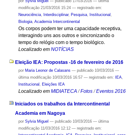
por
Sylvia Miguel
—
publicado
17/03/2016
—
última
modificação
21/03/2016 15:24
— registrado em:
Neurociência
,
Interdisciplinar
,
Pesquisa
,
Institucional
,
Biologia
,
Academia Intercontinental
Os corpos podem ter uma capacidade receptiva,
interagindo uns aos outros e sincronizando o
tempo do relógio com o tempo biológico.
Localizado em
NOTÍCIAS
Eleição IEA: Propostas -16 de fevereiro de 2016
por
Maria Leonor de Calasans
—
publicado
10/03/2016
—
última modificação
10/03/2016 16:57
— registrado em:
IEA
,
Institucional
,
Eleições IEA
Localizado em
MIDIATECA
/
Fotos
/
Eventos 2016
Iniciados os trabalhos da Intercontinental
Academia em Nagoya
por
Sylvia Miguel
—
publicado
10/03/2016
—
última
modificação
11/03/2016 12:12
— registrado em: