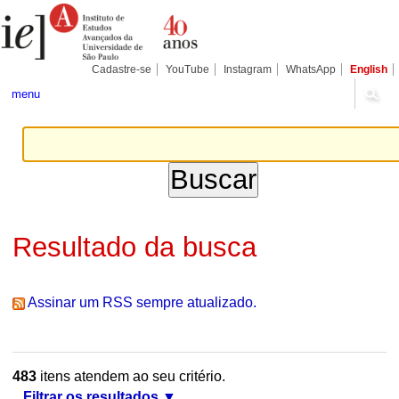
Ir
Ferramentas
Seções
para
Pessoais
o
conteúdo.
|
Cadastre-se
YouTube
Instagram
WhatsApp
English
Ir
para
menu
a
navegação
Resultado da busca
Assinar um RSS sempre atualizado.
483
itens atendem ao seu critério.
Filtrar os resultados