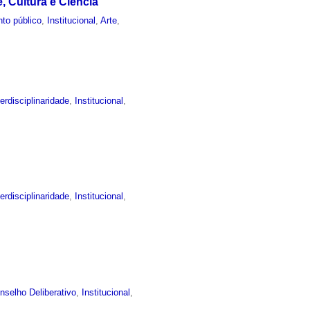
 Cultura e Ciência
to público
,
Institucional
,
Arte
,
terdisciplinaridade
,
Institucional
,
terdisciplinaridade
,
Institucional
,
nselho Deliberativo
,
Institucional
,