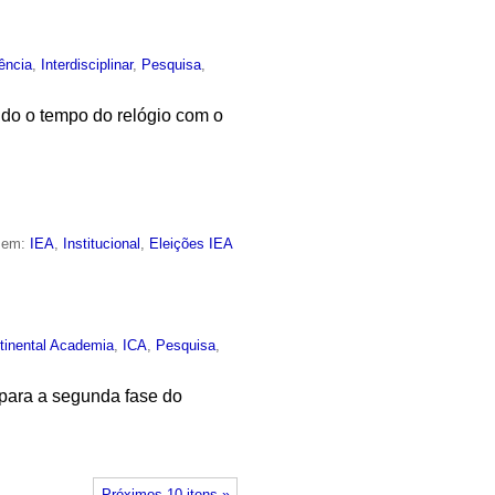
ência
,
Interdisciplinar
,
Pesquisa
,
ndo o tempo do relógio com o
o em:
IEA
,
Institucional
,
Eleições IEA
ntinental Academia
,
ICA
,
Pesquisa
,
 para a segunda fase do
Próximos 10 itens »