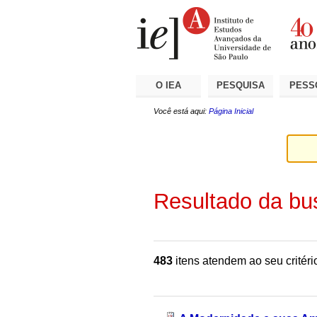
Ir
Ferramentas
Seções
para
Pessoais
o
conteúdo.
|
Ir
para
a
O IEA
PESQUISA
PESS
navegação
Você está aqui:
Página Inicial
Resultado da bu
483
itens atendem ao seu critéri