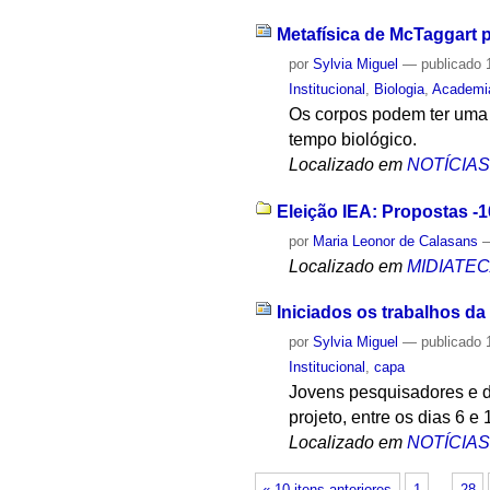
Metafísica de McTaggart p
por
Sylvia Miguel
—
publicado
1
Institucional
,
Biologia
,
Academia
Os corpos podem ter uma 
tempo biológico.
Localizado em
NOTÍCIA
Eleição IEA: Propostas -1
por
Maria Leonor de Calasans
Localizado em
MIDIATE
Iniciados os trabalhos d
por
Sylvia Miguel
—
publicado
1
Institucional
,
capa
Jovens pesquisadores e d
projeto, entre os dias 6 e
Localizado em
NOTÍCIA
« 10 itens anteriores
1
…
28