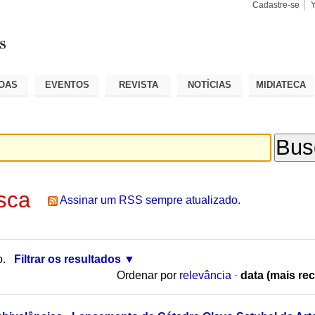
Cadastre-se
Busca
Busca
Avançad
OAS
EVENTOS
REVISTA
NOTÍCIAS
MIDIATECA
sca
Assinar um RSS sempre atualizado.
o.
Filtrar os resultados
Ordenar por
relevância
·
data (mais rec