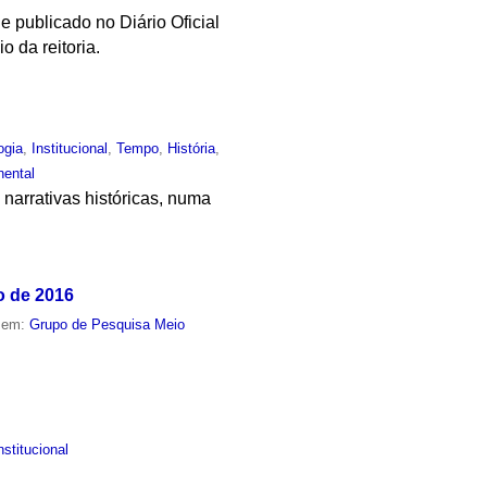
e publicado no Diário Oficial
o da reitoria.
ogia
,
Institucional
,
Tempo
,
História
,
nental
 narrativas históricas, numa
o de 2016
o em:
Grupo de Pesquisa Meio
nstitucional