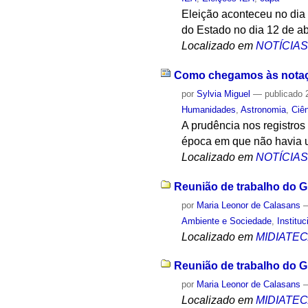
Eleição aconteceu no dia 
do Estado no dia 12 de ab
Localizado em
NOTÍCIA
Como chegamos às notaçõ
por
Sylvia Miguel
—
publicado
2
Humanidades
,
Astronomia
,
Ciê
A prudência nos registros
época em que não havia u
Localizado em
NOTÍCIA
Reunião de trabalho do G
por
Maria Leonor de Calasans
Ambiente e Sociedade
,
Instituc
Localizado em
MIDIATE
Reunião de trabalho do G
por
Maria Leonor de Calasans
Localizado em
MIDIATE