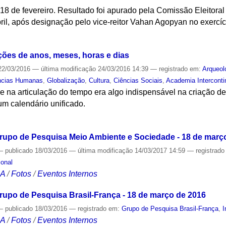
18 de fevereiro. Resultado foi apurado pela Comissão Eleitoral 
ril, após designação pelo vice-reitor Vahan Agopyan no exercíci
S
es de anos, meses, horas e dias
2/03/2016
—
última modificação
24/03/2016 14:39
— registrado em:
Arqueol
ncias Humanas
,
Globalização
,
Cultura
,
Ciências Sociais
,
Academia Interconti
 e na articulação do tempo era algo indispensável na criação de
m calendário unificado.
S
rupo de Pesquisa Meio Ambiente e Sociedade - 18 de març
—
publicado
18/03/2016
—
última modificação
14/03/2017 14:59
— registrad
ional
CA
/
Fotos
/
Eventos Internos
rupo de Pesquisa Brasil-França - 18 de março de 2016
—
publicado
18/03/2016
— registrado em:
Grupo de Pesquisa Brasil-França
,
I
CA
/
Fotos
/
Eventos Internos