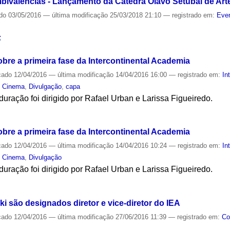
ivalências - Lançamento da Cátedra Olavo Setubal de Arte,
ado
03/05/2016
—
última modificação
25/03/2018 21:10
— registrado em:
Even
S
re a primeira fase da Intercontinental Academia
cado
12/04/2016
—
última modificação
14/04/2016 16:00
— registrado em:
In
,
Cinema
,
Divulgação
,
capa
uração foi dirigido por Rafael Urban e Larissa Figueiredo.
S
re a primeira fase da Intercontinental Academia
cado
12/04/2016
—
última modificação
14/04/2016 10:24
— registrado em:
In
,
Cinema
,
Divulgação
uração foi dirigido por Rafael Urban e Larissa Figueiredo.
S
ki são designados diretor e vice-diretor do IEA
cado
12/04/2016
—
última modificação
27/06/2016 11:39
— registrado em:
Co