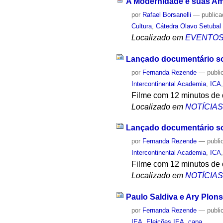
A Modernidade e suas Amb
por
Rafael Borsanelli
—
public
Cultura
,
Cátedra Olavo Setubal
Localizado em
EVENTO
Lançado documentário sob
por
Fernanda Rezende
—
publi
Intercontinental Academia
,
ICA
Filme com 12 minutos de d
Localizado em
NOTÍCIA
Lançado documentário sob
por
Fernanda Rezende
—
publi
Intercontinental Academia
,
ICA
Filme com 12 minutos de d
Localizado em
NOTÍCIA
Paulo Saldiva e Ary Plons
por
Fernanda Rezende
—
publi
IEA
,
Eleições IEA
,
capa