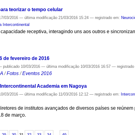
ara teorizar o tempo celular
7/03/2016
—
última modificação
21/03/2016 15:24
— registrado em:
Neuroci
 Intercontinental
capacidade receptiva, interagindo uns aos outros e sincroniza
S
6 de fevereiro de 2016
—
publicado
10/03/2016
—
última modificação
10/03/2016 16:57
— registrad
CA
/
Fotos
/
Eventos 2016
a Intercontinental Academia em Nagoya
0/03/2016
—
última modificação
11/03/2016 12:12
— registrado em:
Interco
iretores de institutos avançados de diversos países se reúnem
 18 de março.
S
29
30
31
32
33
34
…
49