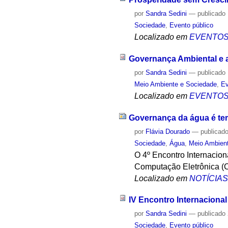
por
Sandra Sedini
—
publicado
Sociedade
,
Evento público
Localizado em
EVENTO
Governança Ambiental e 
por
Sandra Sedini
—
publicado
Meio Ambiente e Sociedade
,
Ev
Localizado em
EVENTO
Governança da água é tem
por
Flávia Dourado
—
publicad
Sociedade
,
Água
,
Meio Ambien
O 4º Encontro Internacio
Computação Eletrônica (
Localizado em
NOTÍCIA
IV Encontro Internaciona
por
Sandra Sedini
—
publicado
Sociedade
,
Evento público