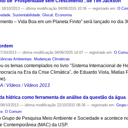
to de 'Prosperidade sem Crescimento', de Tim Jackson
o
18/10/2013
—
última modificação
04/08/2015 10:36
— registrado em:
O Co
iedade
,
Sustentabilidade
,
Glocal
,
Economia
mento – Vida Boa em um Planeta Finito” será lançado no dia 30
S
sordem
7/10/2013
—
última modificação
04/06/2025 14:07
— registrado em:
O Com
iências Ambientais
,
Mudanças Climáticas
u os temas contemplados no livro "Sistema Internacional de 
cracia na Era da Crise Climática", de Eduardo Viola, Matías 
me).
CA
/
Vídeos
/
Vídeos 2013
da hídrica como ferramenta de análise da questão da água
08/10/2013
—
última modificação
22/10/2015 08:36
— registrado em:
Grupo 
te
,
O Comum
do Grupo de Pesquisa Meio Ambiente e Sociedade e acontece no 
rte Contemporânea (MAC) da USP.