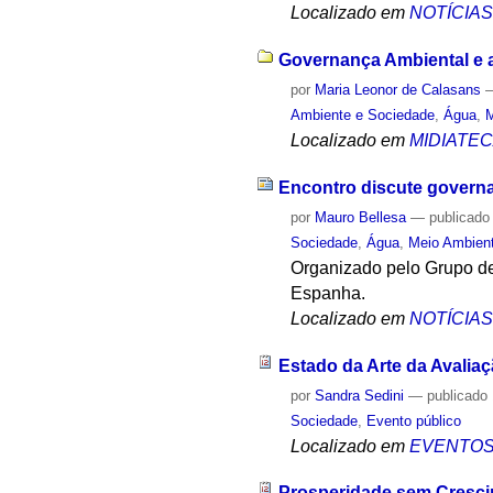
Localizado em
NOTÍCIA
Governança Ambiental e a
por
Maria Leonor de Calasans
Ambiente e Sociedade
,
Água
,
M
Localizado em
MIDIATE
Encontro discute governa
por
Mauro Bellesa
—
publicado
Sociedade
,
Água
,
Meio Ambien
Organizado pelo Grupo de
Espanha.
Localizado em
NOTÍCIA
Estado da Arte da Avalia
por
Sandra Sedini
—
publicado
Sociedade
,
Evento público
Localizado em
EVENTO
Prosperidade sem Crescim