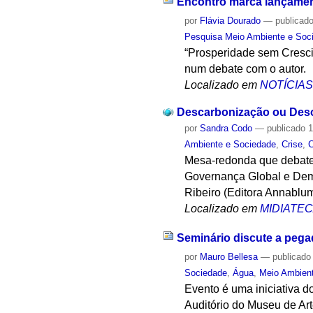
Encontro marca lançamen
por
Flávia Dourado
—
publicad
Pesquisa Meio Ambiente e Soc
“Prosperidade sem Cresci
num debate com o autor.
Localizado em
NOTÍCIA
Descarbonização ou De
por
Sandra Codo
—
publicado
1
Ambiente e Sociedade
,
Crise
,
C
Mesa-redonda que debate
Governança Global e Demo
Ribeiro (Editora Annablu
Localizado em
MIDIATE
Seminário discute a pega
por
Mauro Bellesa
—
publicado
Sociedade
,
Água
,
Meio Ambien
Evento é uma iniciativa 
Auditório do Museu de A