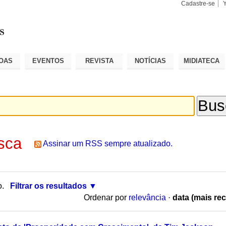
Cadastre-se
Busca
Busca
Avançad
OAS
EVENTOS
REVISTA
NOTÍCIAS
MIDIATECA
sca
Assinar um RSS sempre atualizado.
o.
Filtrar os resultados
Ordenar por
relevância
·
data (mais rec