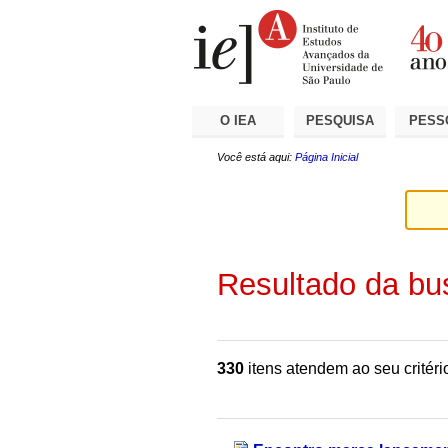
Ir
Ferramentas
Seções
para
Pessoais
o
conteúdo.
|
Ir
para
a
O IEA
PESQUISA
PESS
navegação
Você está aqui:
Página Inicial
Resultado da bu
330
itens atendem ao seu critéri