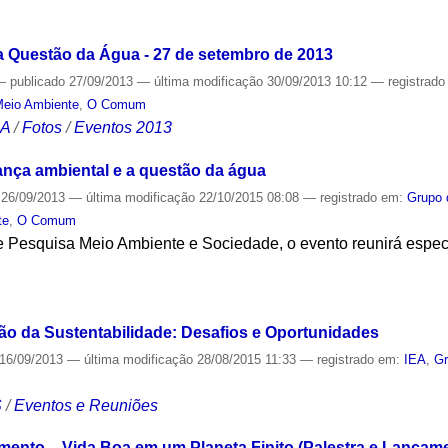
S
 Questão da Água - 27 de setembro de 2013
—
publicado
27/09/2013
—
última modificação
30/09/2013 10:12
— registrad
eio Ambiente
,
O Comum
CA
/
Fotos
/
Eventos 2013
nça ambiental e a questão da água
26/09/2013
—
última modificação
22/10/2015 08:08
— registrado em:
Grupo 
te
,
O Comum
 Pesquisa Meio Ambiente e Sociedade, o evento reunirá especia
S
ção da Sustentabilidade: Desafios e Oportunidades
16/09/2013
—
última modificação
28/08/2015 11:33
— registrado em:
IEA
,
Gr
S
/
Eventos e Reuniões
ento – Vida Boa em um Planeta Finito (Palestra e Lançame