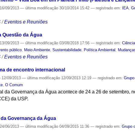
16/09/2013
—
última modificação
30/10/2014 15:42
— registrado em:
IEA
,
G
S
/
Eventos e Reuniões
a Questão da Água
13/09/2013
—
última modificação
03/08/2018 17:56
— registrado em:
Ciênci
ento público
,
Meio Ambiente
,
Sustentabilidade
,
Política Ambiental
,
Mudanças
S
/
Eventos e Reuniões
a de encontro internacional
o
12/09/2013
—
última modificação
12/09/2013 12:19
— registrado em:
Grupo
te
,
O Comum
nal da Governança da Água acontece de 24 a 26 de setembro, no
CCE) da USP.
S
l da Governança da Água
24/06/2013
—
última modificação
04/09/2015 11:36
— registrado em:
Grupo 