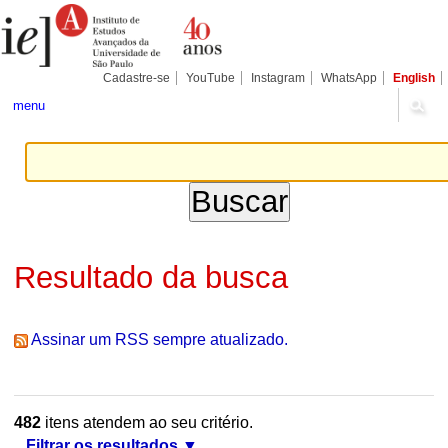
Ir
Ferramentas
Seções
para
Pessoais
o
conteúdo.
|
Cadastre-se
YouTube
Instagram
WhatsApp
English
Ir
para
menu
a
navegação
Resultado da busca
Assinar um RSS sempre atualizado.
482
itens atendem ao seu critério.
Filtrar os resultados