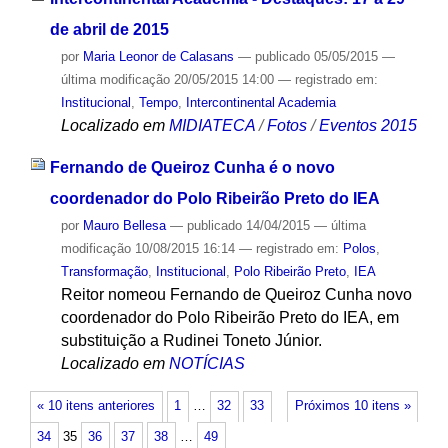
de abril de 2015
por
Maria Leonor de Calasans
—
publicado
05/05/2015
—
última modificação
20/05/2015 14:00
— registrado em:
Institucional
,
Tempo
,
Intercontinental Academia
Localizado em
MIDIATECA
/
Fotos
/
Eventos 2015
Fernando de Queiroz Cunha é o novo
coordenador do Polo Ribeirão Preto do IEA
por
Mauro Bellesa
—
publicado
14/04/2015
—
última
modificação
10/08/2015 16:14
— registrado em:
Polos
,
Transformação
,
Institucional
,
Polo Ribeirão Preto
,
IEA
Reitor nomeou Fernando de Queiroz Cunha novo
coordenador do Polo Ribeirão Preto do IEA, em
substituição a Rudinei Toneto Júnior.
Localizado em
NOTÍCIAS
« 10 itens anteriores
1
…
32
33
Próximos 10 itens »
34
35
36
37
38
…
49