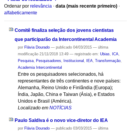
Ordenar por
relevância
·
data (mais recente primeiro)
·
alfabeticamente
Comitê finaliza seleção dos jovens cientistas
que participarão da Intercontinental Academia
por
Flávia Dourado
—
publicado
04/03/2015
—
última
modificação
21/11/2018 13:49
— registrado em:
Ubias
,
ICA
,
Pesquisa
,
Pesquisadores
,
Institucional
,
IEA
,
Transformação
,
Academia Intercontinental
Entre os pesquisadores selecionados, há
representantes de três continentes e nove países:
Alemanha, Reino Unido e Finlândia (Europa);
Índia, Japão, China e Taiwan (Ásia), e Estados
Unidos e Brasil (América).
Localizado em
NOTÍCIAS
Paulo Saldiva é o novo vice-diretor do IEA
por
Flávia Dourado
—
publicado
03/03/2015
—
última