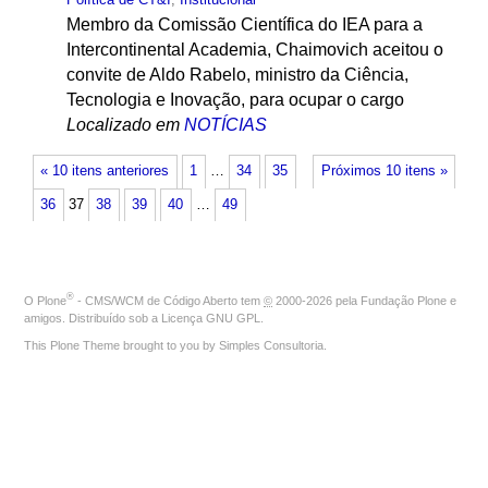
Membro da Comissão Científica do IEA para a
Intercontinental Academia, Chaimovich aceitou o
convite de Aldo Rabelo, ministro da Ciência,
Tecnologia e Inovação, para ocupar o cargo
Localizado em
NOTÍCIAS
« 10 itens anteriores
1
…
34
35
Próximos 10 itens »
36
37
38
39
40
…
49
®
O
Plone
- CMS/WCM de Código Aberto
tem
©
2000-2026 pela
Fundação Plone
e
amigos. Distribuído sob a
Licença GNU GPL
.
This Plone Theme brought to you by
Simples Consultoria
.