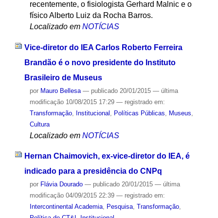
recentemente, o fisiologista Gerhard Malnic e o
físico Alberto Luiz da Rocha Barros.
Localizado em
NOTÍCIAS
Vice-diretor do IEA Carlos Roberto Ferreira
Brandão é o novo presidente do Instituto
Brasileiro de Museus
por
Mauro Bellesa
—
publicado
20/01/2015
—
última
modificação
10/08/2015 17:29
— registrado em:
Transformação
,
Institucional
,
Políticas Públicas
,
Museus
,
Cultura
Localizado em
NOTÍCIAS
Hernan Chaimovich, ex-vice-diretor do IEA, é
indicado para a presidência do CNPq
por
Flávia Dourado
—
publicado
20/01/2015
—
última
modificação
04/09/2015 22:39
— registrado em:
Intercontinental Academia
,
Pesquisa
,
Transformação
,
Política de CT&I
,
Institucional