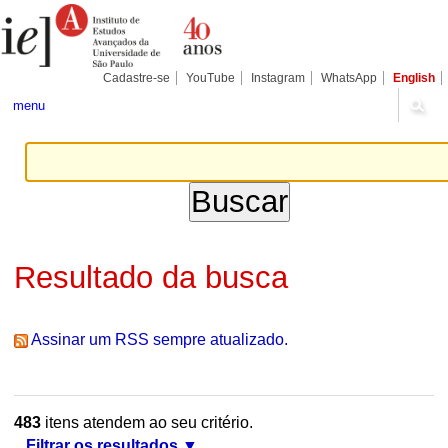
Ir
Ferramentas
Seções
para
Pessoais
o
conteúdo.
|
Cadastre-se
YouTube
Instagram
WhatsApp
English
Ir
para
menu
a
navegação
Resultado da busca
Assinar um RSS sempre atualizado.
483
itens atendem ao seu critério.
Filtrar os resultados