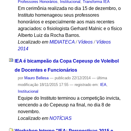
Professores Honorários
,
Institucional
,
Transforma IEA
Em cerimônia realizada no dia 15 de dezembro, o
Instituto homenageou seus professores
honorários e especialmente aos mais recentes
agraciados: o fisiologista Gerhard Malnic e o físico
Alberto Luiz da Rocha Barros.
Localizado em
MIDIATECA
/
Vídeos
/
Vídeos
2014
IEA é bicampeão da Copa Cepeusp de Voleibol
de Docentes e Funcionários
por
Mauro Bellesa
—
publicado
22/12/2014
—
última
modificação
18/11/2015 17:55
— registrado em:
IEA
,
Institucional
Equipe do Instituto terminou a competição invicta,
vencendo a do Cepeusp na final, no dia 8 de
novembro.
Localizado em
NOTÍCIAS
Workshop Interno "IEA: Perspectivas 2015 e