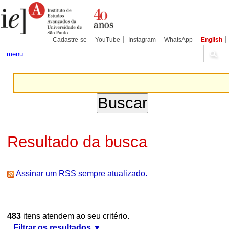
Ir
Ferramentas
Seções
para
Pessoais
o
conteúdo.
|
Cadastre-se
YouTube
Instagram
WhatsApp
English
Ir
para
menu
a
navegação
Resultado da busca
Assinar um RSS sempre atualizado.
483
itens atendem ao seu critério.
Filtrar os resultados