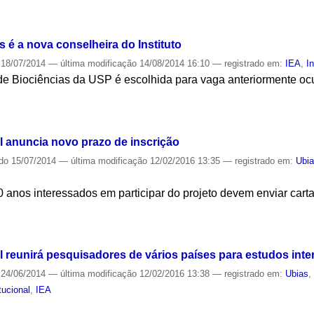
S
é a nova conselheira do Instituto
18/07/2014
—
última modificação
14/08/2014 16:10
— registrado em:
IEA
,
I
 de Biociências da USP é escolhida para vaga anteriormente o
S
l anuncia novo prazo de inscrição
ado
15/07/2014
—
última modificação
12/02/2016 13:35
— registrado em:
Ubi
anos interessados em participar do projeto devem enviar carta 
S
 reunirá pesquisadores de vários países para estudos inte
24/06/2014
—
última modificação
12/02/2016 13:38
— registrado em:
Ubias
itucional
,
IEA
S