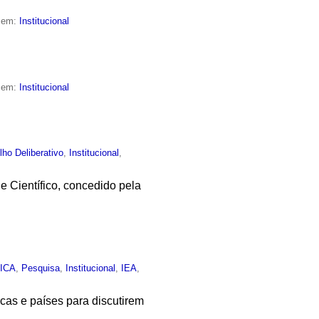
o em:
Institucional
o em:
Institucional
ho Deliberativo
,
Institucional
,
e Científico, concedido pela
,
ICA
,
Pesquisa
,
Institucional
,
IEA
,
ficas e países para discutirem