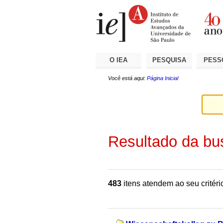
Ir
Ferramentas
Seções
para
Pessoais
o
conteúdo.
|
Ir
para
a
O IEA
PESQUISA
PESS
navegação
Você está aqui:
Página Inicial
Resultado da bu
483
itens atendem ao seu critéri