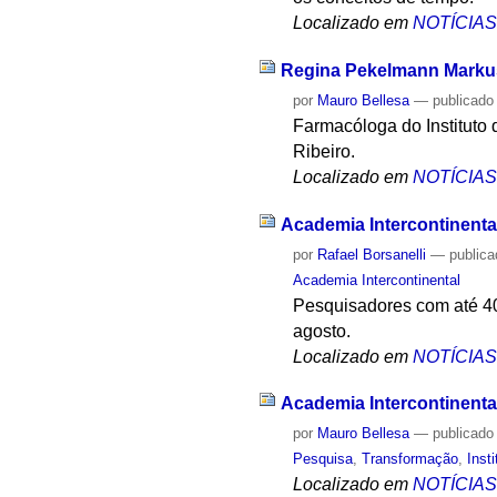
Localizado em
NOTÍCIA
Regina Pekelmann Markus 
por
Mauro Bellesa
—
publicado
Farmacóloga do Instituto
Ribeiro.
Localizado em
NOTÍCIA
Academia Intercontinenta
por
Rafael Borsanelli
—
public
Academia Intercontinental
Pesquisadores com até 40 
agosto.
Localizado em
NOTÍCIA
Academia Intercontinental
por
Mauro Bellesa
—
publicado
Pesquisa
,
Transformação
,
Inst
Localizado em
NOTÍCIA