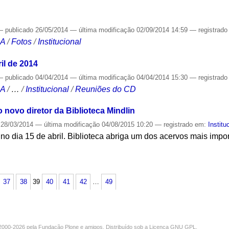
—
publicado
26/05/2014
—
última modificação
02/09/2014 14:59
— registrad
CA
/
Fotos
/
Institucional
il de 2014
—
publicado
04/04/2014
—
última modificação
04/04/2014 15:30
— registrad
CA
/
…
/
Institucional
/
Reuniões do CD
 novo diretor da Biblioteca Mindlin
28/03/2014
—
última modificação
04/08/2015 10:20
— registrado em:
Institu
no dia 15 de abril. Biblioteca abriga um dos acervos mais impor
S
37
38
39
40
41
42
…
49
000-2026 pela
Fundação Plone
e amigos. Distribuído sob a
Licença GNU GPL
.