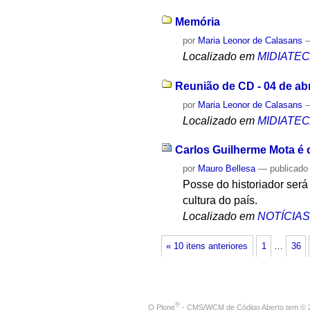
Memória
por
Maria Leonor de Calasans
Localizado em
MIDIATE
Reunião de CD - 04 de abr
por
Maria Leonor de Calasans
Localizado em
MIDIATE
Carlos Guilherme Mota é o
por
Mauro Bellesa
—
publicado
Posse do historiador será 
cultura do país.
Localizado em
NOTÍCIA
« 10 itens anteriores
1
…
36
®
O
Plone
- CMS/WCM de Código Aberto
tem
©
2