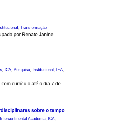
nstitucional
,
Transformação
cupada por Renato Janine
as
,
ICA
,
Pesquisa
,
Institucional
,
IEA
,
com currículo até o dia 7 de
rdisciplinares sobre o tempo
,
Intercontinental Academia
,
ICA
,