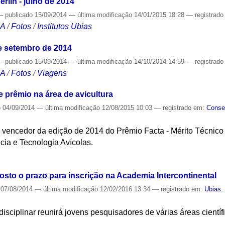
rlin - julho de 2014
—
publicado
15/09/2014
—
última modificação
14/01/2015 18:28
— registrad
CA
/
Fotos
/
Institutos Ubias
 de setembro de 2014
—
publicado
15/09/2014
—
última modificação
14/10/2014 14:59
— registrad
CA
/
Fotos
/
Viagens
 prêmio na área de avicultura
o
04/09/2014
—
última modificação
12/08/2015 10:03
— registrado em:
Consel
o vencedor da edição de 2014 do Prêmio Facta - Mérito Técnico 
ia e Tecnologia Avícolas.
S
osto o prazo para inscrição na Academia Intercontinental
07/08/2014
—
última modificação
12/02/2016 13:34
— registrado em:
Ubias
rdisciplinar reunirá jovens pesquisadores de várias áreas cientí