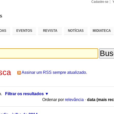
Cadastre-se
Busca
Busca
Avançad
OAS
EVENTOS
REVISTA
NOTÍCIAS
MIDIATECA
sca
Assinar um RSS sempre atualizado.
o.
Filtrar os resultados
Ordenar por
relevância
·
data (mais rec