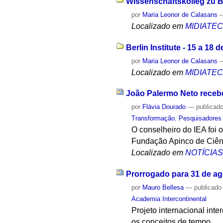
Wissenschaftskolleg zu Be
por
Maria Leonor de Calasans
Localizado em
MIDIATE
Berlin Institute - 15 a 18
por
Maria Leonor de Calasans
Localizado em
MIDIATE
João Palermo Neto recebe
por
Flávia Dourado
—
publicad
Transformação
,
Pesquisadores
O conselheiro do IEA foi 
Fundação Apinco de Ciênc
Localizado em
NOTÍCIA
Prorrogado para 31 de ag
por
Mauro Bellesa
—
publicado
Academia Intercontinental
Projeto internacional inte
os conceitos de tempo.