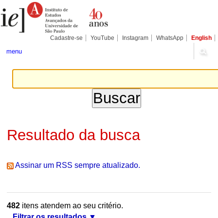
Ir
Ferramentas
Seções
para
Pessoais
o
conteúdo.
|
Cadastre-se
YouTube
Instagram
WhatsApp
English
Ir
para
menu
a
navegação
Resultado da busca
Assinar um RSS sempre atualizado.
482
itens atendem ao seu critério.
Filtrar os resultados