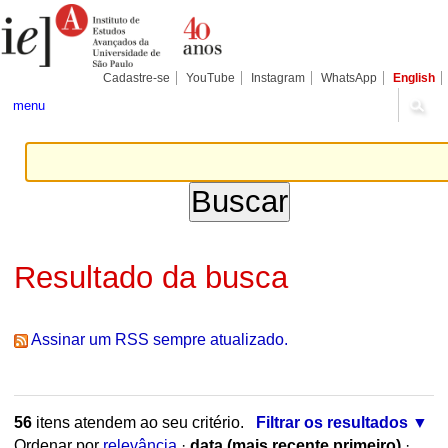
Ir
Ferramentas
Seções
para
Pessoais
o
conteúdo.
|
Cadastre-se
YouTube
Instagram
WhatsApp
English
Ir
para
menu
a
navegação
Resultado da busca
Assinar um RSS sempre atualizado.
56
itens atendem ao seu critério.
Filtrar os resultados
Ordenar por
relevância
·
data (mais recente primeiro)
·