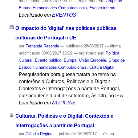
modificação
29/08/2017 09:12
— registrado em:
Grupo de
Estudo Humanidades Computacionais
,
Evento interno
Localizado em
EVENTOS
O impacto do 'digital' nas políticas públicas
culturais de Portugal e UE
por
Fernanda Rezende
—
publicado
28/08/2017
—
última
modificação
30/08/2017 16:29
— registrado em:
Política
Cultural
,
Evento público
,
Europa
,
União Europeia
,
Grupo de
Estudo Humanidades Computacionais
,
Cultura Digital
Pesquisadora portuguesa tratará no tema na
conferência Culturas, Políticas e o Digital:
Contextos e Interrogações a partir de Portugal,
que acontece dia 4 de setembro, às 14h, no IEA
Localizado em
NOTÍCIAS
Culturas, Políticas e o Digital: Contextos e
Interrogações a partir de Portugal
por
Cláudia Regina
—
publicado
18/08/2017
—
última