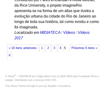
da Rice University, o projeto imagineRio
apresenta-se na forma de um atlas que ilustra a
evolução urbana da cidade do Rio de Janeiro ao
longo de toda sua história, tal como existiu e como
foi imaginada.
Localizado em
MIDIATECA
/
Vídeos
/
Vídeos
2017
« 10 itens anteriores
1
2
3
4
5
Próximos 6 itens »
6
®
O
Plone
- CMS/WCM de Código Aberto
tem
©
2000-2026 pela
Fundação Plone
e
amigos. Distribuído sob a
Licença GNU GPL
.
This Plone Theme brought to you by
Simples Consultoria
.