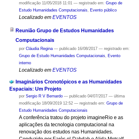
modificação
11/05/2018 11:01
— registrado em:
Grupo de
Estudo Humanidades Computacionais
,
Evento público
Localizado em
EVENTOS
Reunião Grupo de Estudos Humanidades
Computacionais
por
Cláudia Regina
—
publicado
16/08/2017
— registrado em:
Grupo de Estudo Humanidades Computacionais
,
Evento
interno
Localizado em
EVENTOS
Imaginários Cronotópicos e as Humanidades
Espaciais: Um Projeto
por
Sergio R V Bernardo
—
publicado
04/07/2017
—
última
modificação
18/09/2019 12:52
— registrado em:
Grupo de
Estudo Humanidades Computacionais
A conferência tratou do projeto imagineRio e as
aplicações da tecnologia computacional na
renovação dos estudos nas Humanidades.
Conduzido por Farès el-Dahdah e Alida Metcalf,