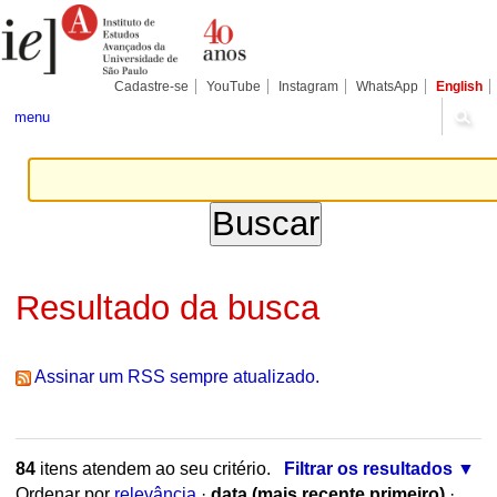
Ir
Ferramentas
Seções
para
Pessoais
o
conteúdo.
|
Cadastre-se
YouTube
Instagram
WhatsApp
English
Ir
para
menu
a
navegação
Resultado da busca
Assinar um RSS sempre atualizado.
84
itens atendem ao seu critério.
Filtrar os resultados
Ordenar por
relevância
·
data (mais recente primeiro)
·