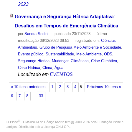
2023
Governança e Segurança Hídrica Adaptativa:
Desafios em Tempos de Emergência Climática
por
Sandra Sedini
—
publicado
23/11/2023
—
última
modificação
08/12/2023 08:53
— registrado em:
Ciências
Ambientais
,
Grupo de Pesquisa Meio Ambiente e Sociedade
,
Evento público
,
Sustentabilidade
,
Meio Ambiente
,
ODS
,
Segurança Hídrica
,
Mudanças Climáticas
,
Crise Climática
,
Crise Hídrica
,
Clima
,
Água
Localizado em
EVENTOS
« 10 itens anteriores
1
2
3
4
5
Próximos 10 itens »
6
7
8
…
33
®
O
Plone
- CMS/WCM de Código Aberto
tem
©
2000-2026 pela
Fundação Plone
e
amigos. Distribuído sob a
Licença GNU GPL
.