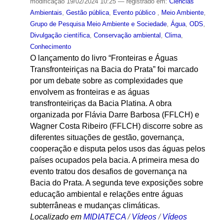
modificação
19/02/2024 10:25
— registrado em:
Ciencias
Ambientais
,
Gestão pública
,
Evento público
,
Meio Ambiente
,
Grupo de Pesquisa Meio Ambiente e Sociedade
,
Água
,
ODS
,
Divulgação científica
,
Conservação ambiental
,
Clima
,
Conhecimento
O lançamento do livro “Fronteiras e Águas
Transfronteiriças na Bacia do Prata” foi marcado
por um debate sobre as complexidades que
envolvem as fronteiras e as águas
transfronteiriças da Bacia Platina. A obra
organizada por Flávia Darre Barbosa (FFLCH) e
Wagner Costa Ribeiro (FFLCH) discorre sobre as
diferentes situações de gestão, governança,
cooperação e disputa pelos usos das águas pelos
países ocupados pela bacia. A primeira mesa do
evento tratou dos desafios de governança na
Bacia do Prata. A segunda teve exposições sobre
educação ambiental e relações entre águas
subterrâneas e mudanças climáticas.
Localizado em
MIDIATECA
/
Vídeos
/
Vídeos