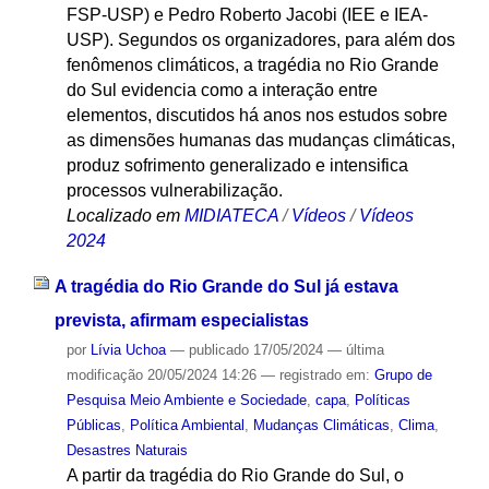
FSP-USP) e Pedro Roberto Jacobi (IEE e IEA-
USP). Segundos os organizadores, para além dos
fenômenos climáticos, a tragédia no Rio Grande
do Sul evidencia como a interação entre
elementos, discutidos há anos nos estudos sobre
as dimensões humanas das mudanças climáticas,
produz sofrimento generalizado e intensifica
processos vulnerabilização.
Localizado em
MIDIATECA
/
Vídeos
/
Vídeos
2024
A tragédia do Rio Grande do Sul já estava
prevista, afirmam especialistas
por
Lívia Uchoa
—
publicado
17/05/2024
—
última
modificação
20/05/2024 14:26
— registrado em:
Grupo de
Pesquisa Meio Ambiente e Sociedade
,
capa
,
Políticas
Públicas
,
Política Ambiental
,
Mudanças Climáticas
,
Clima
,
Desastres Naturais
A partir da tragédia do Rio Grande do Sul, o