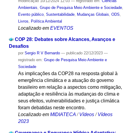
modificação
10/12/2024 12:03
— registrado em:
Ciências
Ambientais
,
Grupo de Pesquisa Meio Ambiente e Sociedade
,
Evento público
,
Sustentabilidade
,
Mudanças Globais
,
ODS
,
Livros
,
Política Ambiental
Localizado em
EVENTOS
COP 28: Debates sobre Alcances, Avanços e
Desafios
por
Sergio R V Bernardo
—
publicado
22/12/2023
—
registrado em:
Grupo de Pesquisa Meio Ambiente e
Sociedade
As implicações da COP28 na resposta global à
emergência climática e a atuação do governo
brasileiro em relação a aspectos como mitigação,
adaptação e resiliência às mudanças do clima e
seus efeitos, vulnerabilidades e justiça climática
foram debatidas neste encontro.
Localizado em
MIDIATECA
/
Vídeos
/
Vídeos
2023
Governança e Segurança Hídrica Adaptativa: