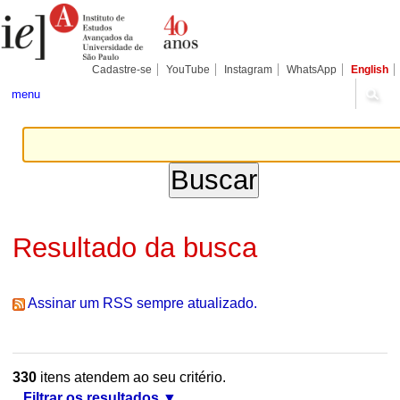
Ir
Ferramentas
Seções
para
Pessoais
o
conteúdo.
|
Cadastre-se
YouTube
Instagram
WhatsApp
English
Ir
para
menu
a
navegação
Resultado da busca
Assinar um RSS sempre atualizado.
330
itens atendem ao seu critério.
Filtrar os resultados