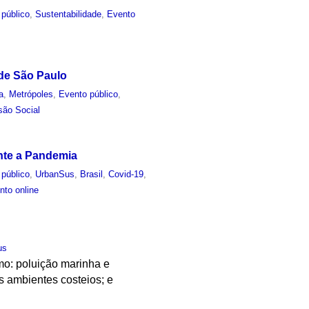
 público
,
Sustentabilidade
,
Evento
 de São Paulo
a
,
Metrópoles
,
Evento público
,
são Social
nte a Pandemia
 público
,
UrbanSus
,
Brasil
,
Covid-19
,
nto online
us
mo: poluição marinha e
s ambientes costeios; e