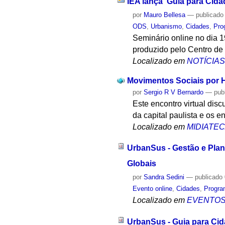
IEA lança 'Guia para Cida
por
Mauro Bellesa
—
publicado
ODS
,
Urbanismo
,
Cidades
,
Pro
Seminário online no dia 1
produzido pelo Centro de
Localizado em
NOTÍCIA
Movimentos Sociais por H
por
Sergio R V Bernardo
—
pub
Este encontro virtual disc
da capital paulista e os 
Localizado em
MIDIATE
UrbanSus - Gestão e Pla
Globais
por
Sandra Sedini
—
publicado
Evento online
,
Cidades
,
Progra
Localizado em
EVENTO
UrbanSus - Guia para Cid