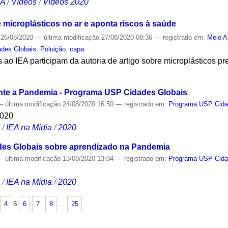
CA
/
Vídeos
/
Vídeos 2020
 microplásticos no ar e aponta riscos à saúde
26/08/2020
—
última modificação
27/08/2020 08:36
— registrado em:
Meio A
des Globais
,
Poluição
,
capa
ao IEA participam da autoria de artigo sobre microplásticos pr
S
te a Pandemia - Programa USP Cidades Globais
—
última modificação
24/08/2020 16:50
— registrado em:
Programa USP Cida
2020
S
/
IEA na Mídia
/
2020
es Globais sobre aprendizado na Pandemia
—
última modificação
13/08/2020 13:04
— registrado em:
Programa USP Cida
S
/
IEA na Mídia
/
2020
4
5
6
7
8
…
25