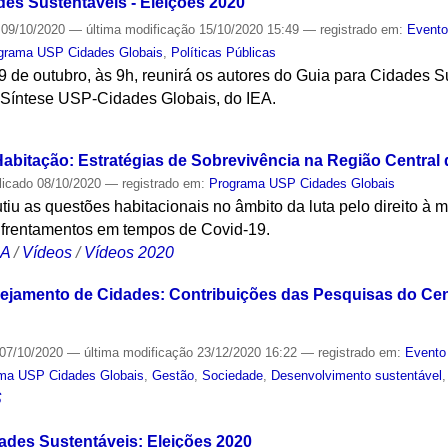
des Sustentáveis - Eleições 2020'
09/10/2020
—
última modificação
15/10/2020 15:49
— registrado em:
Event
grama USP Cidades Globais
,
Políticas Públicas
9 de outubro, às 9h, reunirá os autores do Guia para Cidades S
 Síntese USP-Cidades Globais, do IEA.
S
abitação: Estratégias de Sobrevivência na Região Central
licado
08/10/2020
— registrado em:
Programa USP Cidades Globais
utiu as questões habitacionais no âmbito da luta pelo direito à 
enfrentamentos em tempos de Covid-19.
CA
/
Vídeos
/
Vídeos 2020
nejamento de Cidades: Contribuições das Pesquisas do Ce
07/10/2020
—
última modificação
23/12/2020 16:22
— registrado em:
Evento
ma USP Cidades Globais
,
Gestão
,
Sociedade
,
Desenvolvimento sustentável
S
ades Sustentáveis: Eleições 2020