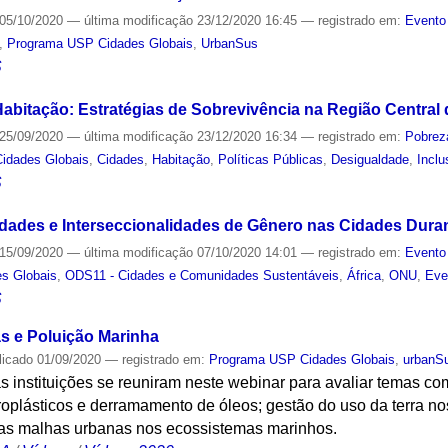
05/10/2020
—
última modificação
23/12/2020 16:45
— registrado em:
Evento
,
Programa USP Cidades Globais
,
UrbanSus
S
abitação: Estratégias de Sobrevivência na Região Central
25/09/2020
—
última modificação
23/12/2020 16:34
— registrado em:
Pobrez
idades Globais
,
Cidades
,
Habitação
,
Políticas Públicas
,
Desigualdade
,
Inclu
S
ades e Interseccionalidades de Gênero nas Cidades Dura
15/09/2020
—
última modificação
07/10/2020 14:01
— registrado em:
Evento
s Globais
,
ODS11 - Cidades e Comunidades Sustentáveis
,
África
,
ONU
,
Eve
S
s e Poluição Marinha
licado
01/09/2020
— registrado em:
Programa USP Cidades Globais
,
urbanS
 instituições se reuniram neste webinar para avaliar temas co
oplásticos e derramamento de óleos; gestão do uso da terra no
das malhas urbanas nos ecossistemas marinhos.