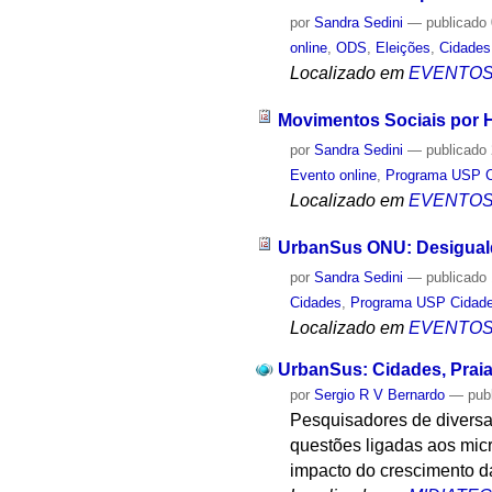
por
Sandra Sedini
—
publicado
online
,
ODS
,
Eleições
,
Cidades
Localizado em
EVENTO
Movimentos Sociais por H
por
Sandra Sedini
—
publicado
Evento online
,
Programa USP C
Localizado em
EVENTO
UrbanSus ONU: Desiguald
por
Sandra Sedini
—
publicado
Cidades
,
Programa USP Cidade
Localizado em
EVENTO
UrbanSus: Cidades, Praia
por
Sergio R V Bernardo
—
pub
Pesquisadores de diversas
questões ligadas aos micr
impacto do crescimento 