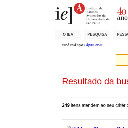
Ir
Ferramentas
Seções
para
Pessoais
o
conteúdo.
|
Ir
para
a
O IEA
PESQUISA
PESS
navegação
Você está aqui:
Página Inicial
Resultado da bu
249
itens atendem ao seu critéri