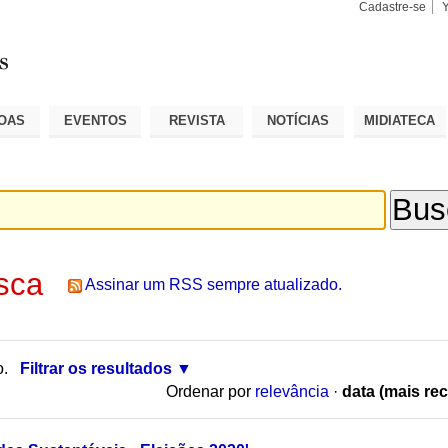
Cadastre-se
Busca
Busca
Avançad
OAS
EVENTOS
REVISTA
NOTÍCIAS
MIDIATECA
sca
Assinar um RSS sempre atualizado.
o.
Filtrar os resultados
Ordenar por
relevância
·
data (mais rec