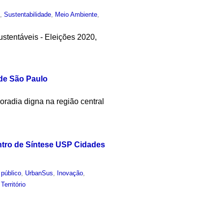
o
,
Sustentabilidade
,
Meio Ambiente
,
ustentáveis - Eleições 2020,
 de São Paulo
moradia digna na região central
ntro de Síntese USP Cidades
 público
,
UrbanSus
,
Inovação
,
,
Território