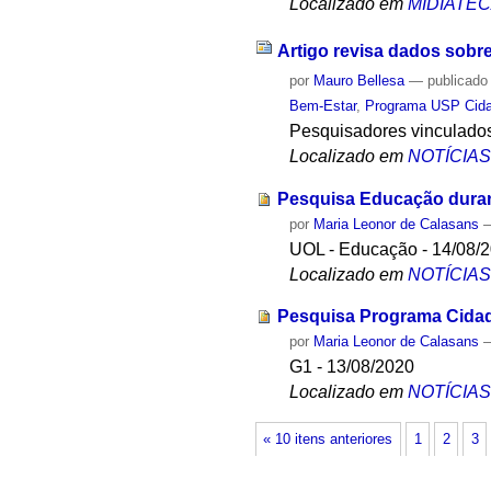
Localizado em
MIDIATE
Artigo revisa dados sobre
por
Mauro Bellesa
—
publicado
Bem-Estar
,
Programa USP Cida
Pesquisadores vinculados 
Localizado em
NOTÍCIA
Pesquisa Educação duran
por
Maria Leonor de Calasans
UOL - Educação - 14/08/
Localizado em
NOTÍCIA
Pesquisa Programa Cidad
por
Maria Leonor de Calasans
G1 - 13/08/2020
Localizado em
NOTÍCIA
« 10 itens anteriores
1
2
3