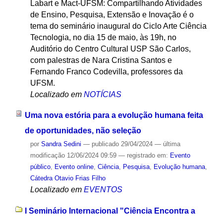
Labart e Mact-UFSM: Compartilhando Atividades
de Ensino, Pesquisa, Extensão e Inovação é o
tema do seminário inaugural do Ciclo Arte Ciência
Tecnologia, no dia 15 de maio, às 19h, no
Auditório do Centro Cultural USP São Carlos,
com palestras de Nara Cristina Santos e
Fernando Franco Codevilla, professores da
UFSM.
Localizado em
NOTÍCIAS
Uma nova estória para a evolução humana feita
de oportunidades, não seleção
por
Sandra Sedini
—
publicado
29/04/2024
—
última
modificação
12/06/2024 09:59
— registrado em:
Evento
público
,
Evento online
,
Ciência
,
Pesquisa
,
Evolução humana
,
Cátedra Otavio Frias Filho
Localizado em
EVENTOS
I Seminário Internacional "Ciência Encontra a