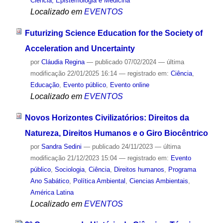
Ciência, Epistemologia e Medicina
Localizado em
EVENTOS
Futurizing Science Education for the Society of
Acceleration and Uncertainty
por
Cláudia Regina
—
publicado
07/02/2024
—
última
modificação
22/01/2025 16:14
— registrado em:
Ciência
,
Educação
,
Evento público
,
Evento online
Localizado em
EVENTOS
Novos Horizontes Civilizatórios: Direitos da
Natureza, Direitos Humanos e o Giro Biocêntrico
por
Sandra Sedini
—
publicado
24/11/2023
—
última
modificação
21/12/2023 15:04
— registrado em:
Evento
público
,
Sociologia
,
Ciência
,
Direitos humanos
,
Programa
Ano Sabático
,
Política Ambiental
,
Ciencias Ambientais
,
América Latina
Localizado em
EVENTOS