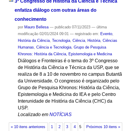
3º Congresso de História da Ciência e Técnica
enfatiza diálogo com outras áreas do
conhecimento
por
Mauro Bellesa
—
publicado
07/11/2023
—
última
modificação
02/01/2024 09:01
— registrado em:
Evento
,
História da Ciência
,
Tecnologia
,
Ciência
,
História
,
Ciências
Humanas
,
Ciência e Tecnologia
,
Grupo de Pesquisa
Khronos: História da Ciência, Epistemologia e Medicina
Diálogos e Fronteiras é o tema do 3º Congresso
de História da Ciência e Técnica da USP, que se
realiza de 8 a 10 de novembro no campus Butantã
da Universidade. O congresso é organizado pelo
Grupo de Pesquisa Khronos: História da Ciência,
Epistemologia e Medicina do IEA e pelo Centro
Interunidade de História da Ciência (CHC) da
USP.
Localizado em
NOTÍCIAS
« 10 itens anteriores
1
2
3
4
5
Próximos 10 itens »