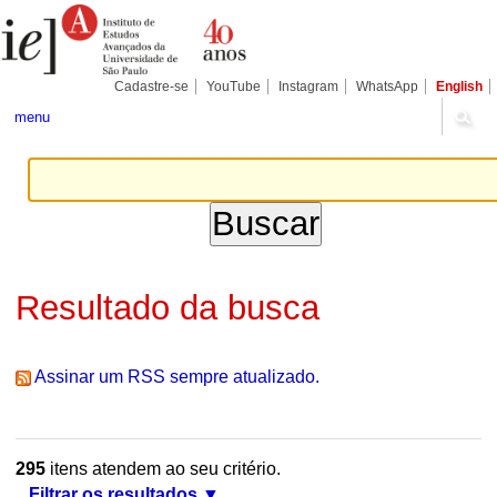
Ir
Ferramentas
Seções
para
Pessoais
o
conteúdo.
|
Cadastre-se
YouTube
Instagram
WhatsApp
English
Ir
para
menu
a
navegação
Resultado da busca
Assinar um RSS sempre atualizado.
295
itens atendem ao seu critério.
Filtrar os resultados