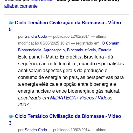
alfabeticamente
Ciclo Temático Civilização da Biomassa - Vídeo
5
por
Sandra Codo
—
publicado
12/02/2014
—
última
modificação
03/06/2025 10:24
— registrado em:
O Comum
,
Biotecnologia
,
Agronegócio
,
Biocombustíveis
,
Energia
Este painel - Matriz Energética Brasileira - dá
sequência ao ciclo temático, quando especialistas
analisaram aspectos gerais da produção e
consumo de energia no país, as perspectivas para
a energia elétrica e a opção entre bioenergia e
energia nuclear e entre bioenergia e gás natural.
Localizado em
MIDIATECA
/
Vídeos
/
Vídeos
2007
Ciclo Temático Civilização da Biomassa - Vídeo
3
por
Sandra Codo
—
publicado
10/02/2014
—
última