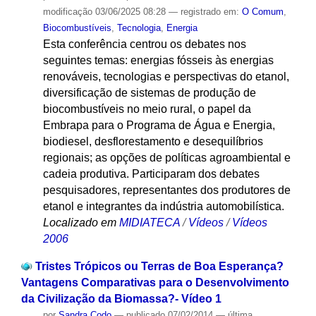
modificação
03/06/2025 08:28
— registrado em:
O Comum
,
Biocombustíveis
,
Tecnologia
,
Energia
Esta conferência centrou os debates nos
seguintes temas: energias fósseis às energias
renováveis, tecnologias e perspectivas do etanol,
diversificação de sistemas de produção de
biocombustíveis no meio rural, o papel da
Embrapa para o Programa de Água e Energia,
biodiesel, desflorestamento e desequilíbrios
regionais; as opções de políticas agroambiental e
cadeia produtiva. Participaram dos debates
pesquisadores, representantes dos produtores de
etanol e integrantes da indústria automobilística.
Localizado em
MIDIATECA
/
Vídeos
/
Vídeos
2006
Tristes Trópicos ou Terras de Boa Esperança?
Vantagens Comparativas para o Desenvolvimento
da Civilização da Biomassa?- Vídeo 1
por
Sandra Codo
—
publicado
07/02/2014
—
última