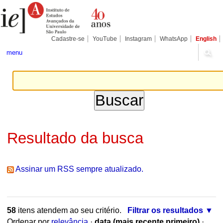
Ir
Ferramentas
Seções
para
Pessoais
o
conteúdo.
|
Cadastre-se
YouTube
Instagram
WhatsApp
English
Ir
para
menu
a
navegação
Resultado da busca
Assinar um RSS sempre atualizado.
58
itens atendem ao seu critério.
Filtrar os resultados
Ordenar por
relevância
·
data (mais recente primeiro)
·