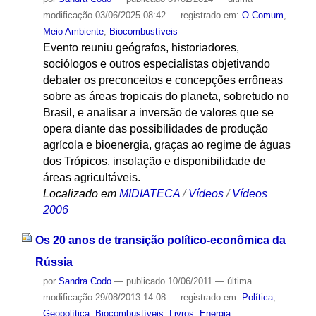
modificação
03/06/2025 08:42
— registrado em:
O Comum
,
Meio Ambiente
,
Biocombustíveis
Evento reuniu geógrafos, historiadores,
sociólogos e outros especialistas objetivando
debater os preconceitos e concepções errôneas
sobre as áreas tropicais do planeta, sobretudo no
Brasil, e analisar a inversão de valores que se
opera diante das possibilidades de produção
agrícola e bioenergia, graças ao regime de águas
dos Trópicos, insolação e disponibilidade de
áreas agricultáveis.
Localizado em
MIDIATECA
/
Vídeos
/
Vídeos
2006
Os 20 anos de transição político-econômica da
Rússia
por
Sandra Codo
—
publicado
10/06/2011
—
última
modificação
29/08/2013 14:08
— registrado em:
Política
,
Geopolítica
,
Biocombustíveis
,
Livros
,
Energia
,