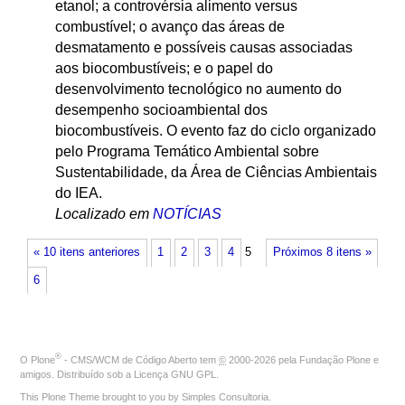
etanol; a controvérsia alimento versus
combustível; o avanço das áreas de
desmatamento e possíveis causas associadas
aos biocombustíveis; e o papel do
desenvolvimento tecnológico no aumento do
desempenho socioambiental dos
biocombustíveis. O evento faz do ciclo organizado
pelo Programa Temático Ambiental sobre
Sustentabilidade, da Área de Ciências Ambientais
do IEA.
Localizado em
NOTÍCIAS
« 10 itens anteriores
1
2
3
4
5
Próximos 8 itens »
6
®
O
Plone
- CMS/WCM de Código Aberto
tem
©
2000-2026 pela
Fundação Plone
e
amigos. Distribuído sob a
Licença GNU GPL
.
This Plone Theme brought to you by
Simples Consultoria
.