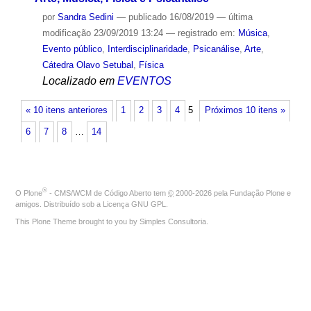
por
Sandra Sedini
—
publicado
16/08/2019
—
última
modificação
23/09/2019 13:24
— registrado em:
Música
,
Evento público
,
Interdisciplinaridade
,
Psicanálise
,
Arte
,
Cátedra Olavo Setubal
,
Física
Localizado em
EVENTOS
« 10 itens anteriores
1
2
3
4
5
Próximos 10 itens »
6
7
8
…
14
®
O
Plone
- CMS/WCM de Código Aberto
tem
©
2000-2026 pela
Fundação Plone
e
amigos. Distribuído sob a
Licença GNU GPL
.
This Plone Theme brought to you by
Simples Consultoria
.