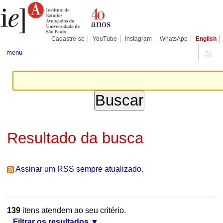
Ir
Ferramentas
Seções
para
Pessoais
o
conteúdo.
|
Cadastre-se
YouTube
Instagram
WhatsApp
English
Ir
para
menu
a
navegação
Resultado da busca
Assinar um RSS sempre atualizado.
139
itens atendem ao seu critério.
Filtrar os resultados