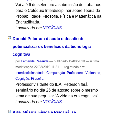
Vai até 6 de setembro a submissão de trabalhos
para o Colóquio Interdisciplinar sobre Teoria da
Probabilidade: Filosofia, Física e Matemática na
Encruzilhada.
Localizado em
NOTÍCIAS
Donald Peterson discute o desafio de
potencializar os benefícios da tecnologia
cognitiva
por
Fernanda Rezende
—
publicado
19/08/2019
—
última
modificação
22/08/2019 11:51
— registrado em:
Interdisciplinaridade
,
Computação
,
Professores Visitantes
,
Cognição
,
Filosofia
Professor visitante do IEA, Peterson fará
seminário no dia 26 de agosto sobre o mesmo
tema de sua pequisa: "A vida na era cognitiva".
Localizado em
NOTÍCIAS
Arte, Música, Física e Psicanálise