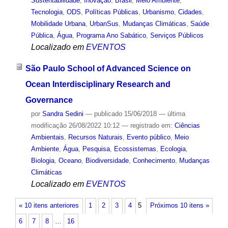
Sustentabilidade
,
Inovação
,
Brasil
,
Meio Ambiente
,
Tecnologia
,
ODS
,
Políticas Públicas
,
Urbanismo
,
Cidades
,
Mobilidade Urbana
,
UrbanSus
,
Mudanças Climáticas
,
Saúde
Pública
,
Água
,
Programa Ano Sabático
,
Serviços Públicos
Localizado em
EVENTOS
São Paulo School of Advanced Science on
Ocean Interdisciplinary Research and
Governance
por
Sandra Sedini
—
publicado
15/06/2018
—
última
modificação
26/08/2022 10:12
— registrado em:
Ciências
Ambientais
,
Recursos Naturais
,
Evento público
,
Meio
Ambiente
,
Água
,
Pesquisa
,
Ecossistemas
,
Ecologia
,
Biologia
,
Oceano
,
Biodiversidade
,
Conhecimento
,
Mudanças
Climáticas
Localizado em
EVENTOS
« 10 itens anteriores
1
2
3
4
5
Próximos 10 itens »
6
7
8
…
16