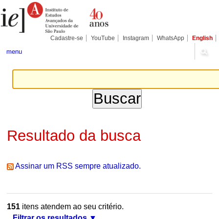
Ir
Ferramentas
Seções
para
Pessoais
o
conteúdo.
|
Cadastre-se
YouTube
Instagram
WhatsApp
English
Ir
para
menu
a
navegação
Resultado da busca
Assinar um RSS sempre atualizado.
151
itens atendem ao seu critério.
Filtrar os resultados