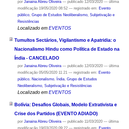
por
Janaina Abreu Oliveira
—
publicado
12/03/2020
—
última
modificação
19/05/2020 08:52
— registrado em:
Evento
público
,
Grupo de Estudos Neoliberalismo, Subjetivação e
Resistências
Localizado em
EVENTOS
Tumultos Sectários, Vigilantismo e Apatridia: o
Nacionalismo Hindu como Política de Estado na
Índia - CANCELADO
por
Janaina Abreu Oliveira
—
publicado
12/03/2020
—
última
modificação
05/05/2020 11:21
— registrado em:
Evento
público
,
Nacionalismo
,
Índia
,
Grupo de Estudos
Neoliberalismo, Subjetivação e Resistências
Localizado em
EVENTOS
Bolívia: Desafios Globais, Modelo Extrativista e
Crise dos Partidos (EVENTO ADIADO)
por
Janaina Abreu Oliveira
—
publicado
11/03/2020
—
última
modificação
19/03/2020 09:22
— registrado em:
Evento