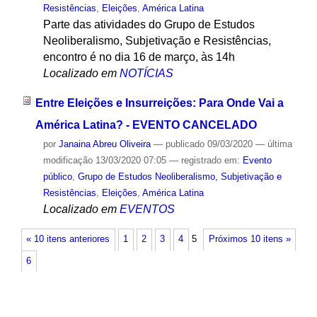
Resistências
,
Eleições
,
América Latina
Parte das atividades do Grupo de Estudos
Neoliberalismo, Subjetivação e Resistências,
encontro é no dia 16 de março, às 14h
Localizado em
NOTÍCIAS
Entre Eleições e Insurreições: Para Onde Vai a
América Latina? - EVENTO CANCELADO
por
Janaina Abreu Oliveira
—
publicado
09/03/2020
—
última
modificação
13/03/2020 07:05
— registrado em:
Evento
público
,
Grupo de Estudos Neoliberalismo, Subjetivação e
Resistências
,
Eleições
,
América Latina
Localizado em
EVENTOS
« 10 itens anteriores
1
2
3
4
5
Próximos 10 itens »
6