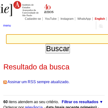
Ir
Ferramentas
Seções
para
Pessoais
o
conteúdo.
|
Cadastre-se
YouTube
Instagram
WhatsApp
English
Ir
para
menu
a
navegação
Resultado da busca
Assinar um RSS sempre atualizado.
60
itens atendem ao seu critério.
Filtrar os resultados
Ordenar por
relevância
·
data (mais recente primeiro)
·