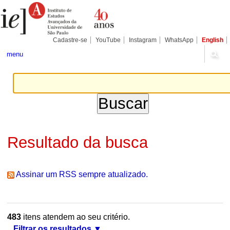
Ir
Ferramentas
Seções
para
Pessoais
o
conteúdo.
|
Cadastre-se
YouTube
Instagram
WhatsApp
English
Ir
para
menu
a
navegação
Resultado da busca
Assinar um RSS sempre atualizado.
483
itens atendem ao seu critério.
Filtrar os resultados