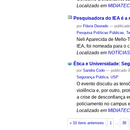
Localizado em
MIDIATE
Pesquisadora do IEA é a 
por
Flávia Dourado
—
publicad
Pesquisa Políticas Públicas, Te
Neli Aparecida de Mello-T
IEA, foi nomeada para o 
Localizado em
NOTÍCIA
Ética e Universidade: Se
por
Sandra Codo
—
publicado
0
Segurança Pública
,
USP
O evento discutiu as tens
violência e, por outro, p
a crise de desconfiança e
policiamento no campus e
Localizado em
MIDIATE
« 10 itens anteriores
1
…
38