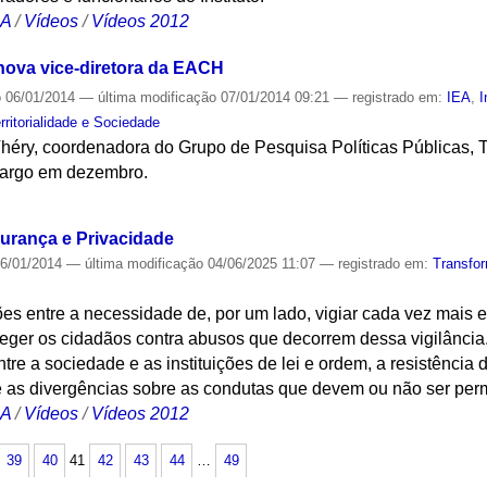
CA
/
Vídeos
/
Vídeos 2012
nova vice-diretora da EACH
o
06/01/2014
—
última modificação
07/01/2014 09:21
— registrado em:
IEA
,
I
rritorialidade e Sociedade
héry, coordenadora do Grupo de Pesquisa Políticas Públicas, T
cargo em dezembro.
S
gurança e Privacidade
6/01/2014
—
última modificação
04/06/2025 11:07
— registrado em:
Transfo
ões entre a necessidade de, por um lado, vigiar cada vez mais
roteger os cidadãos contra abusos que decorrem dessa vigilânci
ntre a sociedade e as instituições de lei e ordem, a resistênci
 as divergências sobre as condutas que devem ou não ser per
CA
/
Vídeos
/
Vídeos 2012
39
40
41
42
43
44
…
49