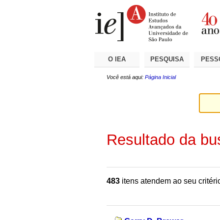
Ir
Ferramentas
Seções
para
Pessoais
o
conteúdo.
|
Ir
para
a
O IEA
PESQUISA
PESS
navegação
Você está aqui:
Página Inicial
Resultado da bu
483
itens atendem ao seu critéri