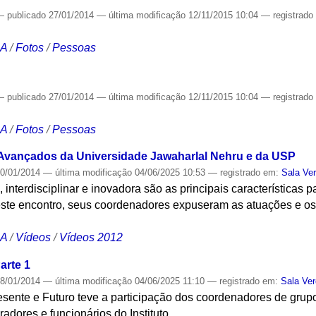
—
publicado
27/01/2014
—
última modificação
12/11/2015 10:04
— registrad
CA
/
Fotos
/
Pessoas
—
publicado
27/01/2014
—
última modificação
12/11/2015 10:04
— registrad
CA
/
Fotos
/
Pessoas
 Avançados da Universidade Jawaharlal Nehru e da USP
0/01/2014
—
última modificação
04/06/2025 10:53
— registrado em:
Sala Ve
e, interdisciplinar e inovadora são as principais características
este encontro, seus coordenadores expuseram as atuações e os 
CA
/
Vídeos
/
Vídeos 2012
arte 1
8/01/2014
—
última modificação
04/06/2025 11:10
— registrado em:
Sala Ve
sente e Futuro teve a participação dos coordenadores de grupo
adores e funcionários do Instituto.