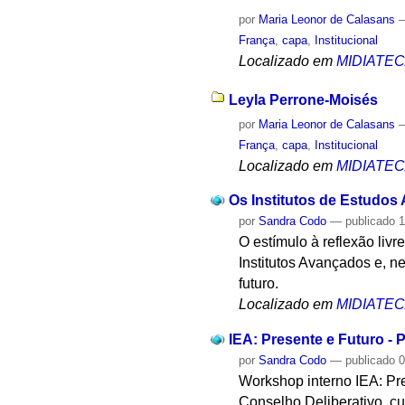
por
Maria Leonor de Calasans
França
,
capa
,
Institucional
Localizado em
MIDIATE
Leyla Perrone-Moisés
por
Maria Leonor de Calasans
França
,
capa
,
Institucional
Localizado em
MIDIATE
Os Institutos de Estudos
por
Sandra Codo
—
publicado
1
O estímulo à reflexão livr
Institutos Avançados e, n
futuro.
Localizado em
MIDIATE
IEA: Presente e Futuro - P
por
Sandra Codo
—
publicado
0
Workshop interno IEA: Pre
Conselho Deliberativo, cur