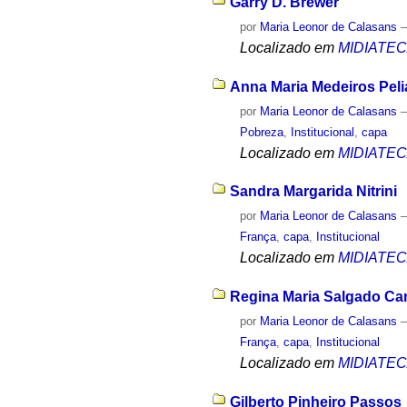
Garry D. Brewer
por
Maria Leonor de Calasans
Localizado em
MIDIATE
Anna Maria Medeiros Pel
por
Maria Leonor de Calasans
Pobreza
,
Institucional
,
capa
Localizado em
MIDIATE
Sandra Margarida Nitrini
por
Maria Leonor de Calasans
França
,
capa
,
Institucional
Localizado em
MIDIATE
Regina Maria Salgado C
por
Maria Leonor de Calasans
França
,
capa
,
Institucional
Localizado em
MIDIATE
Gilberto Pinheiro Passos