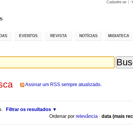
Cadastre-se
Busca
Busca
Avançad
OAS
EVENTOS
REVISTA
NOTÍCIAS
MIDIATECA
sca
Assinar um RSS sempre atualizado.
o.
Filtrar os resultados
Ordenar por
relevância
·
data (mais rec