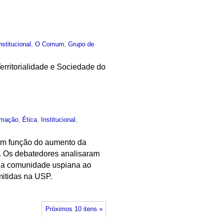
nstitucional
,
O Comum
,
Grupo de
erritorialidade e Sociedade do
rmação
,
Ética
,
Institucional
,
 em função do aumento da
a. Os debatedores analisaram
a da comunidade uspiana ao
mitidas na USP.
Próximos 10 itens »