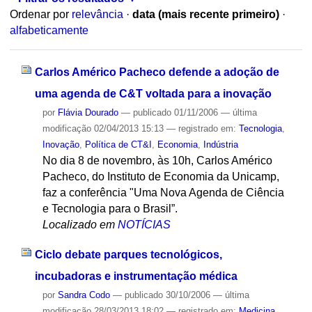
Ordenar por
relevância
·
data (mais recente primeiro)
·
alfabeticamente
Carlos Américo Pacheco defende a adoção de
uma agenda de C&T voltada para a inovação
por
Flávia Dourado
—
publicado
01/11/2006
—
última
modificação
02/04/2013 15:13
— registrado em:
Tecnologia
,
Inovação
,
Política de CT&I
,
Economia
,
Indústria
No dia 8 de novembro, às 10h, Carlos Américo
Pacheco, do Instituto de Economia da Unicamp,
faz a conferência "Uma Nova Agenda de Ciência
e Tecnologia para o Brasil”.
Localizado em
NOTÍCIAS
Ciclo debate parques tecnológicos,
incubadoras e instrumentação médica
por
Sandra Codo
—
publicado
30/10/2006
—
última
modificação
28/03/2013 18:02
— registrado em:
Medicina
,