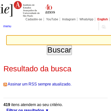
Ir
Ferramentas
Seções
para
Pessoais
o
conteúdo.
|
Cadastre-se
YouTube
Instagram
WhatsApp
English
Ir
para
menu
a
navegação
Resultado da busca
Assinar um RSS sempre atualizado.
419
itens atendem ao seu critério.
Filtrar os resultados