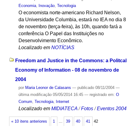
Economia
,
Inovação
,
Tecnologia
O economista norte-americano Richard Nelson,
da Universidade Columbia, estará no IEA no dia 8
de novembro (terça-feira), às 10h, quando fará a
conferência O Papel das Instituições no
Desenvolvimento Econômico.
Localizado em
NOTÍCIAS
Freedom and Justice in the Commons: a Politcal
Economy of Information - 08 de novembro de
2004
por
Maria Leonor de Calasans
—
publicado
08/11/2004
—
última modificação
05/05/2014 16:45
— registrado em:
O
Comum
,
Tecnologia
,
Internet
Localizado em
MIDIATECA
/
Fotos
/
Eventos 2004
« 10 itens anteriores
1
…
39
40
41
42