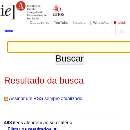
Ir
Ferramentas
Seções
para
Pessoais
o
conteúdo.
|
Cadastre-se
YouTube
Instagram
WhatsApp
English
Ir
para
menu
a
navegação
Resultado da busca
Assinar um RSS sempre atualizado.
483
itens atendem ao seu critério.
Filtrar os resultados