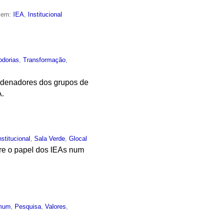
o em:
IEA
,
Institucional
odorias
,
Transformação
,
ordenadores dos grupos de
A.
nstitucional
,
Sala Verde
,
Glocal
bre o papel dos IEAs num
mum
,
Pesquisa
,
Valores
,