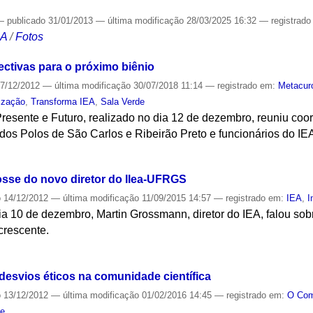
—
publicado
31/01/2013
—
última modificação
28/03/2025 16:32
— registrad
CA
/
Fotos
ectivas para o próximo biênio
7/12/2012
—
última modificação
30/07/2018 11:14
— registrado em:
Metacur
lização
,
Transforma IEA
,
Sala Verde
Presente e Futuro, realizado no dia 12 de dezembro, reuniu co
dos Polos de São Carlos e Ribeirão Preto e funcionários do IE
S
osse do novo diretor do Ilea-UFRGS
o
14/12/2012
—
última modificação
11/09/2015 14:57
— registrado em:
IEA
,
I
ia 10 de dezembro, Martin Grossmann, diretor do IEA, falou so
crescente.
S
esvios éticos na comunidade científica
o
13/12/2012
—
última modificação
01/02/2016 14:45
— registrado em:
O Co
de