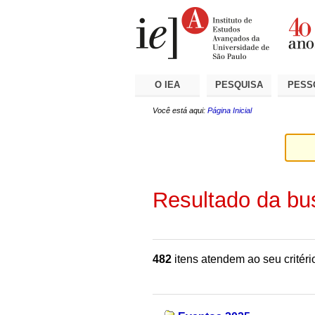
Ir
Ferramentas
Seções
para
Pessoais
o
conteúdo.
|
Ir
para
a
O IEA
PESQUISA
PESS
navegação
Você está aqui:
Página Inicial
Resultado da bu
482
itens atendem ao seu critéri