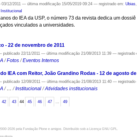
o
03/12/2011
—
última modificação
15/05/2019 09:24
— registrado em:
Ubias
,
Institucional
os do IEA da USP, o número 73 da revista dedica um dossiê a
nçados vinculados a universidades.
S
o - 22 de novembro de 2011
—
publicado
22/11/2011
—
última modificação
21/08/2013 11:39
— registrado
CA
/
Fotos
/
Eventos Internos
 do IEA com Reitor, João Grandino Rodas - 12 de agosto de
—
publicado
12/08/2011
—
última modificação
21/08/2013 11:40
— registrado
CA
/
…
/
Institucional
/
Atividades institucionais
42
43
44
45
46
47
…
49
000-2026 pela
Fundação Plone
e amigos. Distribuído sob a
Licença GNU GPL
.
nsultoria
.