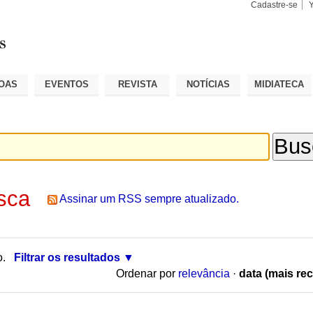
Cadastre-se
Busca
Busca
Avançad
OAS
EVENTOS
REVISTA
NOTÍCIAS
MIDIATECA
sca
Assinar um RSS sempre atualizado.
o.
Filtrar os resultados
Ordenar por
relevância
·
data (mais rec