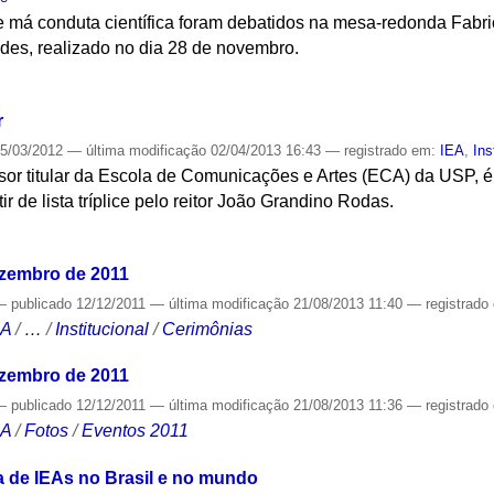
 má conduta científica foram debatidos na mesa-redonda Fabric
es, realizado no dia 28 de novembro.
S
r
5/03/2012
—
última modificação
02/04/2013 16:43
— registrado em:
IEA
,
Ins
or titular da Escola de Comunicações e Artes (ECA) da USP, é 
ir de lista tríplice pelo reitor João Grandino Rodas.
S
ezembro de 2011
—
publicado
12/12/2011
—
última modificação
21/08/2013 11:40
— registrado
CA
/
…
/
Institucional
/
Cerimônias
ezembro de 2011
—
publicado
12/12/2011
—
última modificação
21/08/2013 11:36
— registrado
CA
/
Fotos
/
Eventos 2011
a de IEAs no Brasil e no mundo