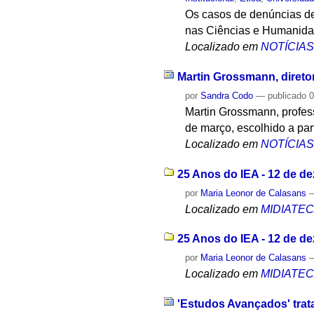
Os casos de denúncias de
nas Ciências e Humanidad
Localizado em
NOTÍCIA
Martin Grossmann, direto
por
Sandra Codo
—
publicado
0
Martin Grossmann, profess
de março, escolhido a part
Localizado em
NOTÍCIA
25 Anos do IEA - 12 de d
por
Maria Leonor de Calasans
Localizado em
MIDIATE
25 Anos do IEA - 12 de d
por
Maria Leonor de Calasans
Localizado em
MIDIATE
'Estudos Avançados' trat