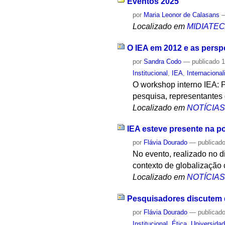
Eventos 2025
por
Maria Leonor de Calasans
Localizado em
MIDIATE
O IEA em 2012 e as persp
por
Sandra Codo
—
publicado
1
Institucional
,
IEA
,
Internaciona
O workshop interno IEA: 
pesquisa, representantes 
Localizado em
NOTÍCIA
IEA esteve presente na p
por
Flávia Dourado
—
publicad
No evento, realizado no d
contexto de globalização 
Localizado em
NOTÍCIA
Pesquisadores discutem d
por
Flávia Dourado
—
publicad
Institucional
,
Ética
,
Universida