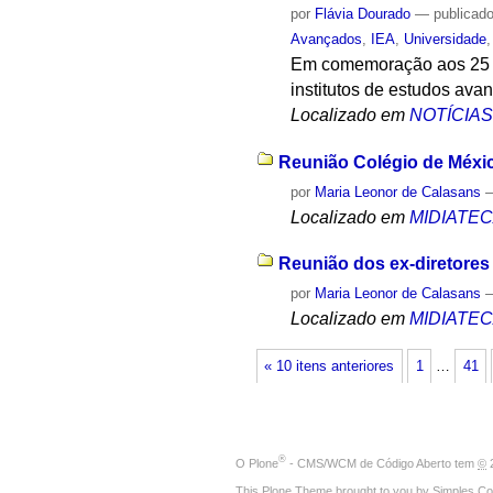
por
Flávia Dourado
—
publicad
Avançados
,
IEA
,
Universidade
Em comemoração aos 25 an
institutos de estudos ava
Localizado em
NOTÍCIA
Reunião Colégio de Méxic
por
Maria Leonor de Calasans
Localizado em
MIDIATE
Reunião dos ex-diretores
por
Maria Leonor de Calasans
Localizado em
MIDIATE
« 10 itens anteriores
1
…
41
®
O
Plone
- CMS/WCM de Código Aberto
tem
©
2
This Plone Theme brought to you by
Simples Co