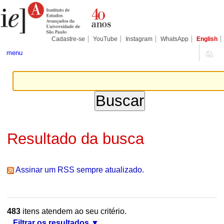
Ir
Ferramentas
Seções
para
Pessoais
o
conteúdo.
|
Cadastre-se
YouTube
Instagram
WhatsApp
English
Ir
para
menu
a
navegação
Resultado da busca
Assinar um RSS sempre atualizado.
483
itens atendem ao seu critério.
Filtrar os resultados