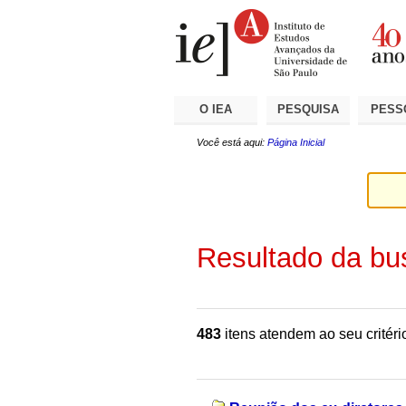
Ir
Ferramentas
Seções
para
Pessoais
o
conteúdo.
|
Ir
para
a
O IEA
PESQUISA
PESS
navegação
Você está aqui:
Página Inicial
Resultado da bu
483
itens atendem ao seu critéri