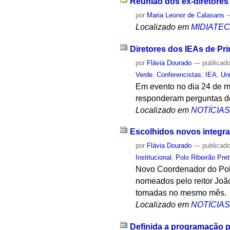
Reunião dos ex-diretores
por
Maria Leonor de Calasans
Localizado em
MIDIATE
Diretores dos IEAs de Pri
por
Flávia Dourado
—
publicad
Verde
,
Conferencistas
,
IEA
,
Un
Em evento no dia 24 de ma
responderam perguntas do
Localizado em
NOTÍCIA
Escolhidos novos integran
por
Flávia Dourado
—
publicad
Institucional
,
Polo Ribeirão Pre
Novo Coordenador do Polo
nomeados pelo reitor Joã
tomadas no mesmo mês.
Localizado em
NOTÍCIA
Definida a programação p