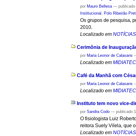
por
Mauro Bellesa
—
publicado
Institucional
,
Polo Ribeirão Pre
Os grupos de pesquisa, pr
2010.
Localizado em
NOTÍCIA
Cerimônia de Inauguração
por
Maria Leonor de Calasans
Localizado em
MIDIATE
Café da Manhã com César
por
Maria Leonor de Calasans
Localizado em
MIDIATE
Instituto tem novo vice-di
por
Sandra Codo
—
publicado
1
O fisiologista Luiz Robert
reitora Suely Vilela, que 
Localizado em
NOTÍCIA