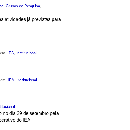
sa
,
Grupos de Pesquisa
,
s atividades já previstas para
o em:
IEA
,
Institucional
o em:
IEA
,
Institucional
titucional
ado no dia 29 de setembro pela
berativo do IEA.