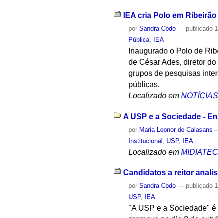
IEA cria Polo em Ribeirão
por
Sandra Codo
—
publicado
1
Pública
,
IEA
Inaugurado o Polo de Ribe
de César Ades, diretor do
grupos de pesquisas interd
públicas.
Localizado em
NOTÍCIA
A USP e a Sociedade - En
por
Maria Leonor de Calasans
Institucional
,
USP
,
IEA
Localizado em
MIDIATE
Candidatos a reitor anal
por
Sandra Codo
—
publicado
1
USP
,
IEA
"A USP e a Sociedade" é 