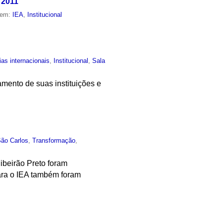
 2011
 em:
IEA
,
Institucional
ias internacionais
,
Institucional
,
Sala
mento de suas instituições e
São Carlos
,
Transformação
,
beirão Preto foram
ara o IEA também foram