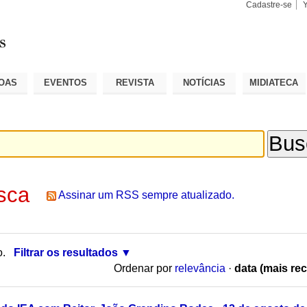
Cadastre-se
Busca
Busca
Avançad
OAS
EVENTOS
REVISTA
NOTÍCIAS
MIDIATECA
sca
Assinar um RSS sempre atualizado.
o.
Filtrar os resultados
Ordenar por
relevância
·
data (mais rec