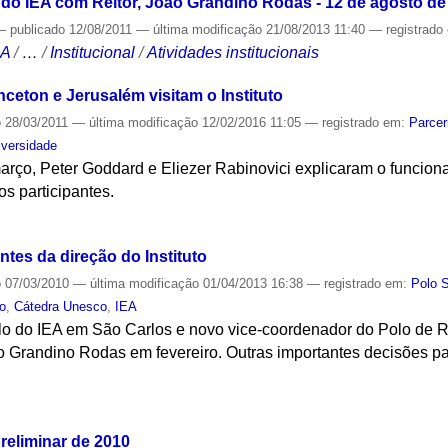
 do IEA com Reitor, João Grandino Rodas - 12 de agosto de
—
publicado
12/08/2011
—
última modificação
21/08/2013 11:40
— registrado
CA
/
…
/
Institucional
/
Atividades institucionais
nceton e Jerusalém visitam o Instituto
o
28/03/2011
—
última modificação
12/02/2016 11:05
— registrado em:
Parcer
iversidade
rço, Peter Goddard e Eliezer Rabinovici explicaram o funciona
s participantes.
S
tes da direção do Instituto
o
07/03/2010
—
última modificação
01/04/2013 16:38
— registrado em:
Polo 
to
,
Cátedra Unesco
,
IEA
 do IEA em São Carlos e novo vice-coordenador do Polo de Ri
o Grandino Rodas em fevereiro. Outras importantes decisões p
S
reliminar de 2010