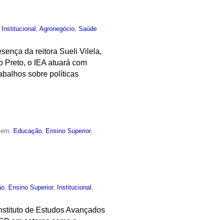
,
Institucional
,
Agronegócio
,
Saúde
ença da reitora Sueli Vilela,
o Preto, o IEA atuará com
abalhos sobre políticas
o em:
Educação
,
Ensino Superior
,
ão
,
Ensino Superior
,
Institucional
,
Instituto de Estudos Avançados