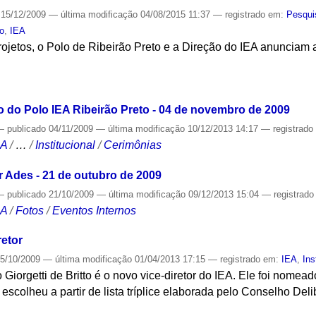
15/12/2009
—
última modificação
04/08/2015 11:37
— registrado em:
Pesqui
to
,
IEA
ojetos, o Polo de Ribeirão Preto e a Direção do IEA anunciam a
S
 do Polo IEA Ribeirão Preto - 04 de novembro de 2009
—
publicado
04/11/2009
—
última modificação
10/12/2013 14:17
— registrad
CA
/
…
/
Institucional
/
Cerimônias
 Ades - 21 de outubro de 2009
—
publicado
21/10/2009
—
última modificação
09/12/2013 15:04
— registrad
CA
/
Fotos
/
Eventos Internos
retor
5/10/2009
—
última modificação
01/04/2013 17:15
— registrado em:
IEA
,
Ins
o Giorgetti de Britto é o novo vice-diretor do IEA. Ele foi nome
o escolheu a partir de lista tríplice elaborada pelo Conselho Deli
S