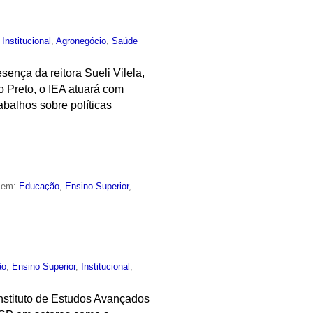
,
Institucional
,
Agronegócio
,
Saúde
ença da reitora Sueli Vilela,
o Preto, o IEA atuará com
abalhos sobre políticas
o em:
Educação
,
Ensino Superior
,
ão
,
Ensino Superior
,
Institucional
,
Instituto de Estudos Avançados