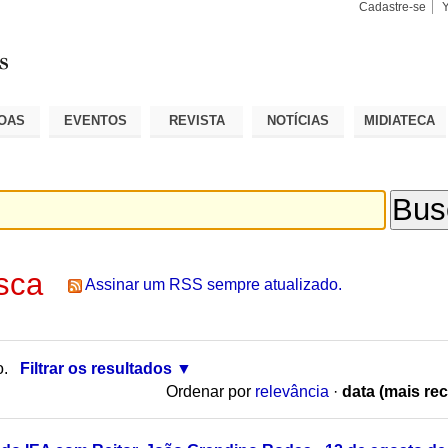
Cadastre-se
Busca
Busca
Avançad
OAS
EVENTOS
REVISTA
NOTÍCIAS
MIDIATECA
sca
Assinar um RSS sempre atualizado.
o.
Filtrar os resultados
Ordenar por
relevância
·
data (mais rec