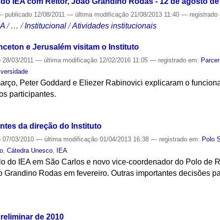
 do IEA com Reitor, João Grandino Rodas - 12 de agosto de
—
publicado
12/08/2011
—
última modificação
21/08/2013 11:40
— registrado
CA
/
…
/
Institucional
/
Atividades institucionais
nceton e Jerusalém visitam o Instituto
o
28/03/2011
—
última modificação
12/02/2016 11:05
— registrado em:
Parcer
iversidade
rço, Peter Goddard e Eliezer Rabinovici explicaram o funciona
s participantes.
S
tes da direção do Instituto
o
07/03/2010
—
última modificação
01/04/2013 16:38
— registrado em:
Polo 
to
,
Cátedra Unesco
,
IEA
 do IEA em São Carlos e novo vice-coordenador do Polo de Ri
o Grandino Rodas em fevereiro. Outras importantes decisões p
S
reliminar de 2010