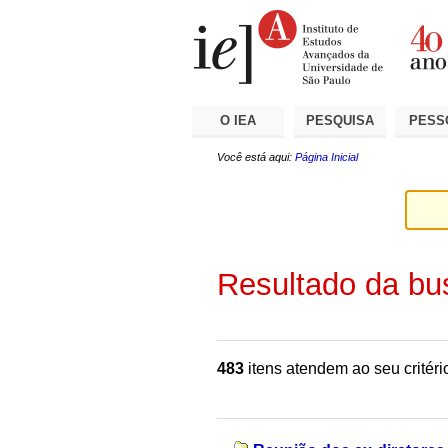
Ir
Ferramentas
Seções
para
Pessoais
o
conteúdo.
|
Ir
para
a
O IEA
PESQUISA
PESS
navegação
Você está aqui:
Página Inicial
Resultado da bu
483
itens atendem ao seu critéri