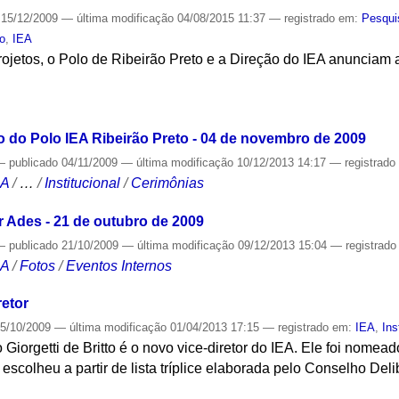
15/12/2009
—
última modificação
04/08/2015 11:37
— registrado em:
Pesqui
to
,
IEA
ojetos, o Polo de Ribeirão Preto e a Direção do IEA anunciam a
S
 do Polo IEA Ribeirão Preto - 04 de novembro de 2009
—
publicado
04/11/2009
—
última modificação
10/12/2013 14:17
— registrad
CA
/
…
/
Institucional
/
Cerimônias
 Ades - 21 de outubro de 2009
—
publicado
21/10/2009
—
última modificação
09/12/2013 15:04
— registrad
CA
/
Fotos
/
Eventos Internos
retor
5/10/2009
—
última modificação
01/04/2013 17:15
— registrado em:
IEA
,
Ins
o Giorgetti de Britto é o novo vice-diretor do IEA. Ele foi nome
o escolheu a partir de lista tríplice elaborada pelo Conselho Deli
S