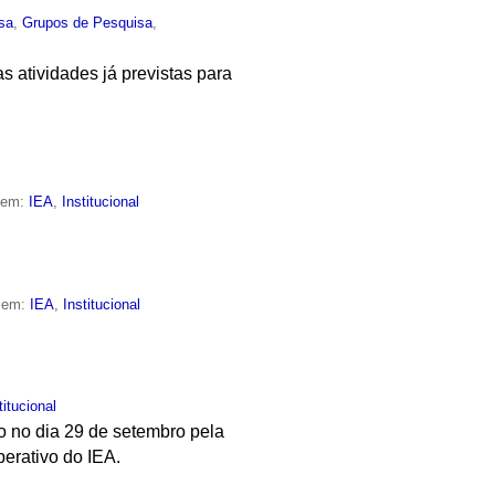
sa
,
Grupos de Pesquisa
,
s atividades já previstas para
o em:
IEA
,
Institucional
o em:
IEA
,
Institucional
titucional
ado no dia 29 de setembro pela
berativo do IEA.