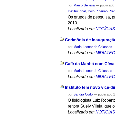
por
Mauro Bellesa
—
publicado
Institucional
,
Polo Ribeirão Pre
Os grupos de pesquisa, pr
2010.
Localizado em
NOTÍCIA
Cerimônia de Inauguração
por
Maria Leonor de Calasans
Localizado em
MIDIATE
Café da Manhã com César
por
Maria Leonor de Calasans
Localizado em
MIDIATE
Instituto tem novo vice-di
por
Sandra Codo
—
publicado
1
O fisiologista Luiz Robert
reitora Suely Vilela, que 
Localizado em
NOTÍCIA