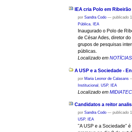
IEA cria Polo em Ribeirão
por
Sandra Codo
—
publicado
1
Pública
,
IEA
Inaugurado o Polo de Ribe
de César Ades, diretor do
grupos de pesquisas interd
públicas.
Localizado em
NOTÍCIA
A USP e a Sociedade - En
por
Maria Leonor de Calasans
Institucional
,
USP
,
IEA
Localizado em
MIDIATE
Candidatos a reitor anal
por
Sandra Codo
—
publicado
1
USP
,
IEA
"A USP e a Sociedade" é 