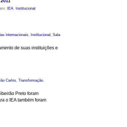
 2011
 em:
IEA
,
Institucional
ias internacionais
,
Institucional
,
Sala
mento de suas instituições e
São Carlos
,
Transformação
,
beirão Preto foram
ara o IEA também foram