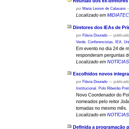
Reunião dos ex-diretores
por
Maria Leonor de Calasans
Localizado em
MIDIATE
Diretores dos IEAs de Pri
por
Flávia Dourado
—
publicad
Verde
,
Conferencistas
,
IEA
,
Un
Em evento no dia 24 de ma
responderam perguntas do
Localizado em
NOTÍCIA
Escolhidos novos integran
por
Flávia Dourado
—
publicad
Institucional
,
Polo Ribeirão Pre
Novo Coordenador do Polo
nomeados pelo reitor Joã
tomadas no mesmo mês.
Localizado em
NOTÍCIA
Definida a programação p